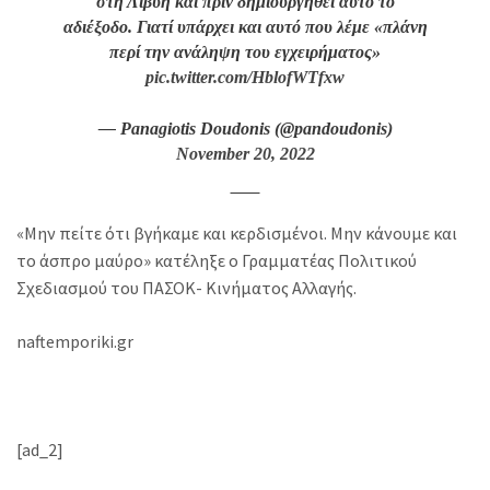
στη Λιβύη και πριν δημιουργηθεί αυτό το
αδιέξοδο. Γιατί υπάρχει και αυτό που λέμε «πλάνη
περί την ανάληψη του εγχειρήματος»
pic.twitter.com/HblofWTfxw
— Panagiotis Doudonis (@pandoudonis)
November 20, 2022
«Μην πείτε ότι βγήκαμε και κερδισμένοι. Μην κάνουμε και
το άσπρο μαύρο» κατέληξε ο Γραμματέας Πολιτικού
Σχεδιασμού του ΠΑΣΟΚ- Κινήματος Αλλαγής.
naftemporiki.gr
[ad_2]