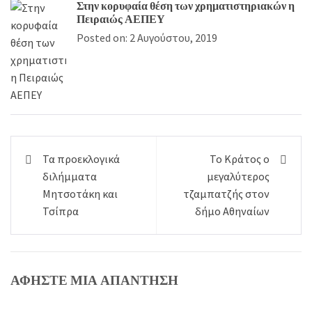
Στην κορυφαία θέση των χρηματιστηριακών η
Πειραιώς ΑΕΠΕΥ
Posted on: 2 Αυγούστου, 2019
Πλοήγηση
Τα προεκλογικά
Το Κράτος ο
άρθρων
διλήμματα
μεγαλύτερος
Μητσοτάκη και
τζαμπατζής στον
Τσίπρα
δήμο Αθηναίων
ΑΦΉΣΤΕ ΜΙΑ ΑΠΆΝΤΗΣΗ