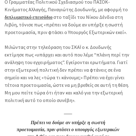
Ο Γραμματέας Πολιτικού Σχεδιασμού του ΠΑΣΟΚ-
Κινήματος Αλλαγής, Παναγιώτης Δουδωνής, με αφορμή το
διπλωματικό επεισόδιο
στο ταξίδι του Νίκου Δένδια στη
Λιβύη, τόνισε πως «πρέπει να δούμε αν υπήρξε η σωστή
προετοιμασία, πριν φτάσει ο Υπουργός Εξωτερικών εκεί».
Μιλώντας στην τηλεόραση του ΣΚΑΪ ο κ. Δουδωνής
εκτίμησε πως «υπάρχει και αυτό που λέμε “πλάνη περί την
ανάληψη του εγχειρήματος”. Εγείρονται ερωτήματα. Γιατί
στην εξωτερική πολιτική δεν πρέπει να φτάνεις σε ένα
σημείο και να λες «τώρα τι κάνουμε;» Πρέπει να έχει γίνει
τέτοια προετοιμασία, ώστε να μη βρεθείς σε αυτή τη θέση.
Μη μου πείτε τώρα ότι ήταν και καλό για την εξωτερική
πολιτική αυτό το οποίο συνέβη».
Πρέπει να δούμε αν υπήρξε η σωστή
προετοιμασία, πριν φτάσει ο υπουργός εξωτερικών