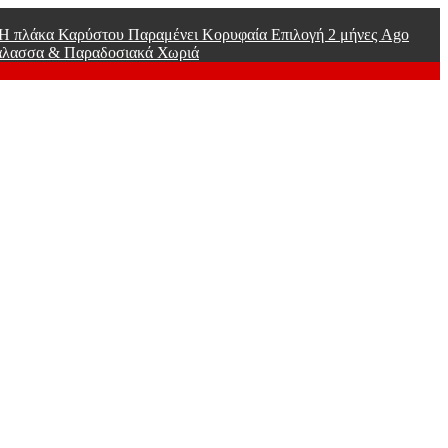
ί Η πλάκα Καρύστου Παραμένει Κορυφαία Επιλογή
2 μήνες Ago
άλασσα & Παραδοσιακά Χωριά