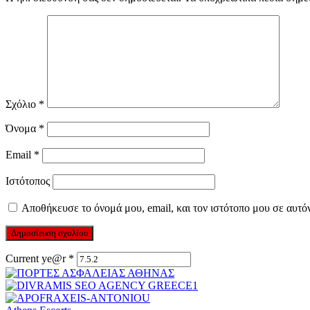
Σχόλιο
*
Όνομα
*
Email
*
Ιστότοπος
Αποθήκευσε το όνομά μου, email, και τον ιστότοπο μου σε αυτό
Current ye@r
*