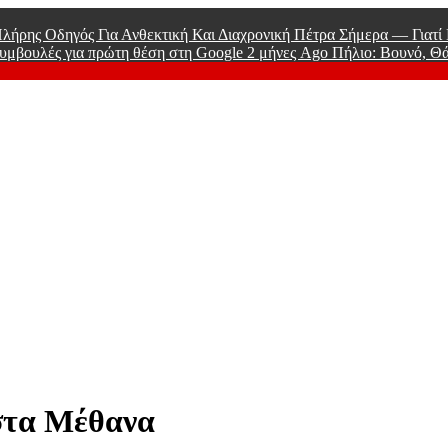
λήρης Οδηγός Για Ανθεκτική Και Διαχρονική Πέτρα Σήμερα — Γιατ
υμβουλές για πρώτη θέση στη Google
2 μήνες Ago
Πήλιο: Βουνό, Θ
 Men
 στα Μέθανα