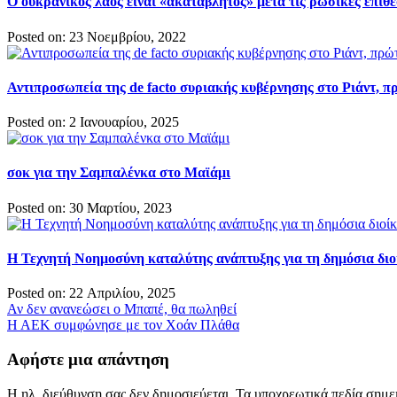
Ο ουκρανικός λαός είναι «ακατάβλητος» μετά τις ρωσικές επιθέ
Posted on: 23 Νοεμβρίου, 2022
Αντιπροσωπεία της de facto συριακής κυβέρνησης στο Ριάντ, 
Posted on: 2 Ιανουαρίου, 2025
σοκ για την Σαμπαλένκα στο Μαϊάμι
Posted on: 30 Μαρτίου, 2023
Η Τεχνητή Νοημοσύνη καταλύτης ανάπτυξης για τη δημόσια δι
Posted on: 22 Απριλίου, 2025
Πλοήγηση
Αν δεν ανανεώσει ο Μπαπέ, θα πωληθεί
Η ΑΕΚ συμφώνησε με τον Χοάν Πλάθα
άρθρων
Αφήστε μια απάντηση
Η ηλ. διεύθυνση σας δεν δημοσιεύεται.
Τα υποχρεωτικά πεδία σημε