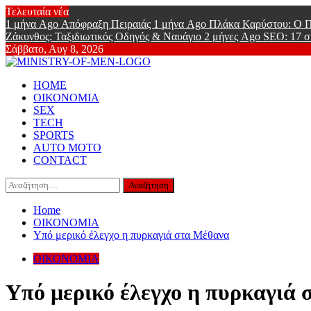
Skip
Τελευταία νέα
to
1 μήνα Ago
Απόφραξη Πειραιάς
1 μήνα Ago
Πλάκα Καρύστου: Ο Π
content
Ζάκυνθος: Ταξιδιωτικός Οδηγός & Ναυάγιο
2 μήνες Ago
SEO: 17 σ
Σάββατο, Αυγ 8, 2026
Ministry Of
Primary
Online Lifestyle περιοδικό για Aνδρες
HOME
Menu
ΟΙΚΟΝΟΜΙΑ
SEX
TECH
SPORTS
AUTO MOTO
CONTACT
Αναζήτηση
για:
Home
ΟΙΚΟΝΟΜΙΑ
Υπό μερικό έλεγχο η πυρκαγιά στα Μέθανα
ΟΙΚΟΝΟΜΙΑ
Υπό μερικό έλεγχο η πυρκαγιά