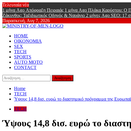
Skip
Τελευταία νέα
to
1 μήνα Ago
Απόφραξη Πειραιάς
1 μήνα Ago
Πλάκα Καρύστου: Ο Π
content
Ζάκυνθος: Ταξιδιωτικός Οδηγός & Ναυάγιο
2 μήνες Ago
SEO: 17 σ
Παρασκευή, Αυγ 7, 2026
Ministry Of
Primary
Online Lifestyle περιοδικό για Aνδρες
HOME
Menu
ΟΙΚΟΝΟΜΙΑ
SEX
TECH
SPORTS
AUTO MOTO
CONTACT
Αναζήτηση
για:
Home
TECH
Ύψους 14,8 δισ. ευρώ το διαστημικό πρόγραμμα της Ευρωπα
TECH
Ύψους 14,8 δισ. ευρώ το διασ