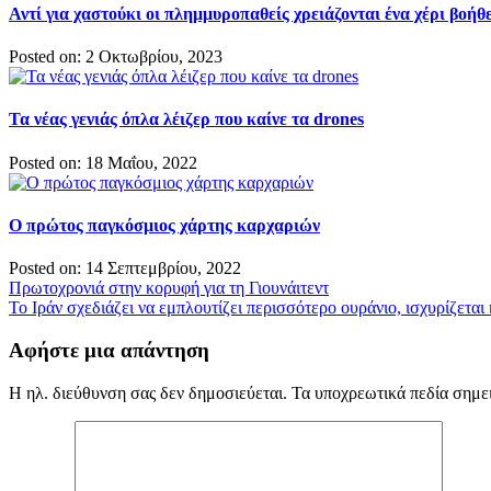
Αντί για χαστούκι οι πλημμυροπαθείς χρειάζονται ένα χέρι βοήθ
Posted on: 2 Οκτωβρίου, 2023
Τα νέας γενιάς όπλα λέιζερ που καίνε τα drones
Posted on: 18 Μαΐου, 2022
Ο πρώτος παγκόσμιος χάρτης καρχαριών
Posted on: 14 Σεπτεμβρίου, 2022
Πλοήγηση
Πρωτοχρονιά στην κορυφή για τη Γιουνάιτεντ
Το Ιράν σχεδιάζει να εμπλουτίζει περισσότερο ουράνιο, ισχυρίζεται
άρθρων
Αφήστε μια απάντηση
Η ηλ. διεύθυνση σας δεν δημοσιεύεται.
Τα υποχρεωτικά πεδία σημε