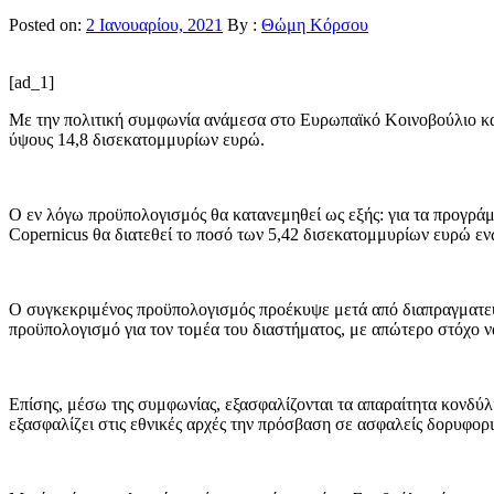
Posted on:
2 Ιανουαρίου, 2021
By :
Θώμη Κόρσου
[ad_1]
Με την πολιτική συμφωνία ανάμεσα στο Ευρωπαϊκό Κοινοβούλιο κα
ύψους 14,8 δισεκατομμυρίων ευρώ.
Ο εν λόγω προϋπολογισμός θα κατανεμηθεί ως εξής: για τα προγρ
Copernicus θα διατεθεί το ποσό των 5,42 δισεκατομμυρίων ευρώ
Ο συγκεκριμένος προϋπολογισμός προέκυψε μετά από διαπραγματεύσ
προϋπολογισμό για τον τομέα του διαστήματος, με απώτερο στόχο ν
Επίσης, μέσω της συμφωνίας, εξασφαλίζονται τα απαραίτητα κονδύλ
εξασφαλίζει στις εθνικές αρχές την πρόσβαση σε ασφαλείς δορυφ