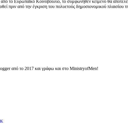
ι από το Ευρωπαϊκό Κοινοβούλιο, το συμφωνηθέν κείμενο θα αποτελέσ
θεί πριν από την έγκριση του πολυετούς δημοσιονομικού πλαισίου τη
ogger από το 2017 και γράφω και στο MinistryofMen!