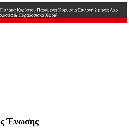
ί Η πλάκα Καρύστου Παραμένει Κορυφαία Επιλογή
2 μήνες Ago
άλασσα & Παραδοσιακά Χωριά
ής Ένωσης