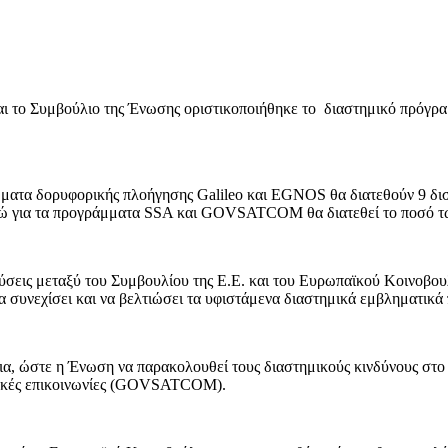
ι το Συμβούλιο της Ένωσης οριστικοποιήθηκε το διαστημικό πρόγρα
άμματα δορυφορικής πλοήγησης Galileo και EGNOS θα διατεθούν 9 δι
 ενώ για τα προγράμματα SSA και GOVSATCOM θα διατεθεί το ποσό 
εις μεταξύ του Συμβουλίου της Ε.Ε. και του Ευρωπαϊκού Κοινοβουλ
α συνεχίσει και να βελτιώσει τα υφιστάμενα διαστημικά εμβληματικ
ια, ώστε η Ένωση να παρακολουθεί τους διαστημικούς κινδύνους στο
ορικές επικοινωνίες (GOVSATCOM).