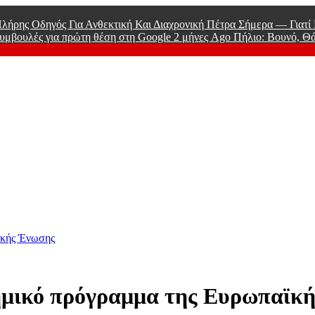
λήρης Οδηγός Για Ανθεκτική Και Διαχρονική Πέτρα Σήμερα — Γιατ
υμβουλές για πρώτη θέση στη Google
2 μήνες Ago
Πήλιο: Βουνό, Θ
 Men
ϊκής Ένωσης
τημικό πρόγραμμα της Ευρωπαϊκ