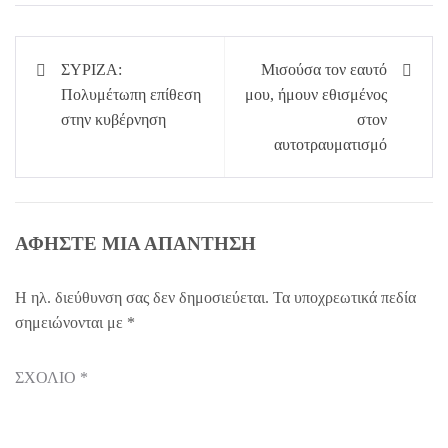
Πλοήγηση
ΣΥΡΙΖΑ:
Μισούσα τον εαυτό
άρθρων
Πολυμέτωπη επίθεση
μου, ήμουν εθισμένος
στην κυβέρνηση
στον
αυτοτραυματισμό
ΑΦΉΣΤΕ ΜΙΑ ΑΠΆΝΤΗΣΗ
Η ηλ. διεύθυνση σας δεν δημοσιεύεται.
Τα υποχρεωτικά πεδία
σημειώνονται με
*
ΣΧΌΛΙΟ
*