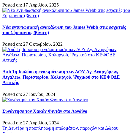
Posted on: 17 Απριλίου, 2025
Νέα εντυπωσιακή ανακάλυψη του James Webb στις εσχατιές
του Σύμπαντος (βίντεο)
Posted on: 27 Οκτωβρίου, 2022
Από 1η Ιουλίου η ενσωμάτωση των ΔΟΥ Αγ. Αναργύρων,
Αιγάλεω, Περιστερίου, Χολαργού, Ψυχικού στο ΚΕΦΟΔΕ
Αττικής
Posted on: 27 Ιουνίου, 2024
Συνάντησε τον Χακάν Φιντάν στο Λονδίνο
Posted on: 27 Απριλίου, 2024
Πλοήγηση
Τη Δευτέρα η προπληρωμή επιδομάτων, παροχών και Δώρου