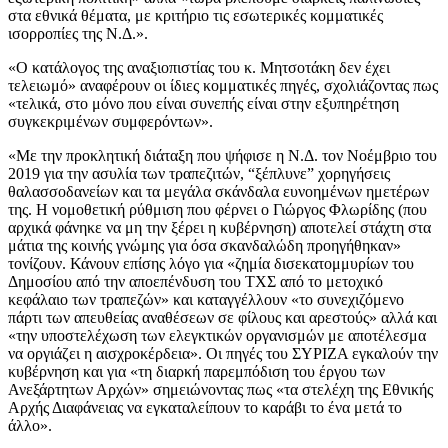
στα εθνικά θέματα, με κριτήριο τις εσωτερικές κομματικές
ισορροπίες της Ν.Δ.».
«Ο κατάλογος της αναξιοπιστίας του κ. Μητσοτάκη δεν έχει
τελειωμό» αναφέρουν οι ίδιες κομματικές πηγές, σχολιάζοντας πως
«τελικά, στο μόνο που είναι συνεπής είναι στην εξυπηρέτηση
συγκεκριμένων συμφερόντων».
«Με την προκλητική διάταξη που ψήφισε η Ν.Δ. τον Νοέμβριο του
2019 για την ασυλία των τραπεζιτών, “ξέπλυνε” χορηγήσεις
θαλασσοδανείων και τα μεγάλα σκάνδαλα ευνοημένων ημετέρων
της. Η νομοθετική ρύθμιση που φέρνει ο Γιώργος Φλωρίδης (που
αρχικά φάνηκε να μη την ξέρει η κυβέρνηση) αποτελεί στάχτη στα
μάτια της κοινής γνώμης για όσα σκανδαλώδη προηγήθηκαν»
τονίζουν. Κάνουν επίσης λόγο για «ζημία δισεκατομμυρίων του
Δημοσίου από την αποεπένδυση του ΤΧΣ από το μετοχικό
κεφάλαιο των τραπεζών» και καταγγέλλουν «το συνεχιζόμενο
πάρτι των απευθείας αναθέσεων σε φίλους και αρεστούς» αλλά και
«την υποστελέχωση των ελεγκτικών οργανισμών με αποτέλεσμα
να οργιάζει η αισχροκέρδεια». Οι πηγές του ΣΥΡΙΖΑ εγκαλούν την
κυβέρνηση και για «τη διαρκή παρεμπόδιση του έργου των
Ανεξάρτητων Αρχών» σημειώνοντας πως «τα στελέχη της Εθνικής
Αρχής Διαφάνειας να εγκαταλείπουν το καράβι το ένα μετά το
άλλο».