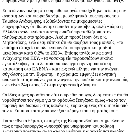
επιβαρυνθούν με 1,6 δισ. ευρώ επιπλέον φορολογικές δαπάνες».
Σημειώνουν ακόμη ότι ο πρωθυπουργός υποσχέθηκε μείωση των
ανισοτήτων και «τώρα διανέμει μεροληπτικά τους πόρους του
Ταμείου Ανάκαμψης, εξοβελίζοντας τις μικρομεσαίες
επιχειρήσεις», ότι θα αντιμετωπίσει την ακρίβεια, αλλά «τώρα η
Ελλάδα αναδεικνύεται πανευρωπαϊκή πρωταθλήτρια στον
πληθωρισμό στα τρόφιμα». Ακόμη προσθέτουν ότι ο κ.
Μητσοτάκης, ενώ δεσμεύτηκε ότι θα αυξήσει τους μισθούς, «τα
επίσημα στοιχεία αποδεικνύουν ότι οι πραγματικοί μισθοί
μειώθηκαν κατά 0,2% το 2023». Επίσης τονίζουν πως αντί
ενίσχυσης του ΕΣΥ, «τα νοσοκομεία παρουσιάζουν εικόνα
εγκατάλειψης, με τελευταίο παράδειγμα την ντροπιαστική
κατάσταση στο ΕΛΕΝΑ» και πως ενώ μίλησε για την ανάγκη
σύγκλισης με την Ευρώπη, «η χώρα μας εμφανίζει αρνητική
απόκλιση στις δαπάνες για την υγεία, την παιδεία και την αναπηρία,
ενώ είναι 24η στους 27 στην αγοραστική δύναμη».
Οι ίδιες πηγές προσθέτουν ότι ο πρωθυπουργός δεσμεύτηκε ότι θα
νομοθετήσει τον γάμο για τα ομόφυλα ζευγάρια, όμως «τώρα τον
παραπέμπει διαρκώς στις καλένδες, ευρισκόμενος σε ομηρεία από
τον κ. Σαμαρά και την ακροδεξιά πτέρυγα του κόμματός του».
Για τα εθνικά θέματα, οι πηγές της Κουμουνδούρου σημειώνουν
πως ο πρωθυπουργός «υποσχέθηκε υπερήφανη και σοβαρή
εξωτερική πολιτική» αλλά «τώρα βλέπουμε διαρκείς παλινωδίες