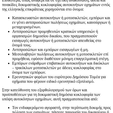
Ειδικότερα, όπως αναφέρεται σε σχετική ανακοίνωση, άδεια και
πινακίδες δοκιμαστικής κυκλοφορίας αυτοκινήτων οχημάτων εντός
της ελληνικής επικράτειας χορηγούνται στο όνομα:
Κατασκευαστών αυτοκινήτων ή μοτοσικλετών, εμπόρων και
εν γένει αντιπροσώπων πωλήσεως οχημάτων, καινούργιων ή
μεταχειρισμένων.
Αντιπροσώπων προμηθευτών κρατικών υπηρεσιών ή
οργανισμών δημοσίου δικαίου, που πραγματοποιούν
εισαγωγές αυτοκινήτων ή μοτοσικλετών απευθείας στο
όνομά τους.
Αντιπροσώπων και εμπόρων εισαγωγέων ή μη.
Μεσολαβητών πωλήσεως αυτοκινήτων η μοτοσικλετών επί
προμήθεια, εφόσον διαθέτουν μόνιμη επαγγελματική στέγη.
Εμπόρων ενάριθμων επιβατικών αυτοκινήτων και δικύκλων
– τρικύκλων μοτοσικλετών με άδειες κυκλοφορίας στο
όνομα των εμπόρων.
Ερευνητικών φορέων του ευρύτερου Δημόσιου Τομέα για
οχήματα που φέρουν ειδικό ερευνητικό εξοπλισμό.
Στην κατεύθυνση του εξορθολογισμού των όρων και
προϋποθέσεων για τη δοκιμαστική δημόσια κυκλοφορία των
υπόψη αυτοκίνητων οχημάτων, αυτή πραγματοποιείται από:
Τον ενδιαφερόμενο αγοραστή, στην περίπτωση δοκιμής προς
πώληση των οχημάτων, πάντοτε παρουσία του δικαιούχου ή