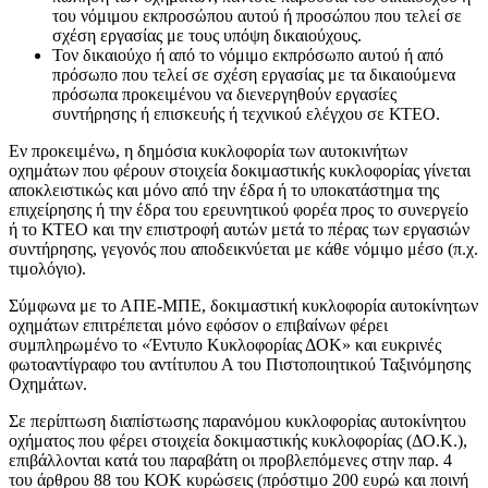
του νόμιμου εκπροσώπου αυτού ή προσώπου που τελεί σε
σχέση εργασίας με τους υπόψη δικαιούχους.
Τον δικαιούχο ή από το νόμιμο εκπρόσωπο αυτού ή από
πρόσωπο που τελεί σε σχέση εργασίας με τα δικαιούμενα
πρόσωπα προκειμένου να διενεργηθούν εργασίες
συντήρησης ή επισκευής ή τεχνικού ελέγχου σε ΚΤΕΟ.
Εν προκειμένω, η δημόσια κυκλοφορία των αυτοκινήτων
οχημάτων που φέρουν στοιχεία δοκιμαστικής κυκλοφορίας γίνεται
αποκλειστικώς και μόνο από την έδρα ή το υποκατάστημα της
επιχείρησης ή την έδρα του ερευνητικού φορέα προς το συνεργείο
ή το ΚΤΕΟ και την επιστροφή αυτών μετά το πέρας των εργασιών
συντήρησης, γεγονός που αποδεικνύεται με κάθε νόμιμο μέσο (π.χ.
τιμολόγιο).
Σύμφωνα με το ΑΠΕ-ΜΠΕ, δοκιμαστική κυκλοφορία αυτοκίνητων
οχημάτων επιτρέπεται μόνο εφόσον ο επιβαίνων φέρει
συμπληρωμένο το «Έντυπο Κυκλοφορίας ΔΟΚ» και ευκρινές
φωτοαντίγραφο του αντίτυπου Α του Πιστοποιητικού Ταξινόμησης
Οχημάτων.
Σε περίπτωση διαπίστωσης παρανόμου κυκλοφορίας αυτοκίνητου
οχήματος που φέρει στοιχεία δοκιμαστικής κυκλοφορίας (ΔΟ.Κ.),
επιβάλλονται κατά του παραβάτη οι προβλεπόμενες στην παρ. 4
του άρθρου 88 του ΚΟΚ κυρώσεις (πρόστιμο 200 ευρώ και ποινή