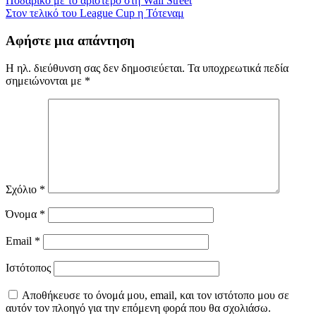
Πλοήγηση
Ποδαρικό με το αριστερό στη Wall Street
Στον τελικό του League Cup η Τότεναμ
άρθρων
Αφήστε μια απάντηση
Η ηλ. διεύθυνση σας δεν δημοσιεύεται.
Τα υποχρεωτικά πεδία
σημειώνονται με
*
Σχόλιο
*
Όνομα
*
Email
*
Ιστότοπος
Αποθήκευσε το όνομά μου, email, και τον ιστότοπο μου σε
αυτόν τον πλοηγό για την επόμενη φορά που θα σχολιάσω.