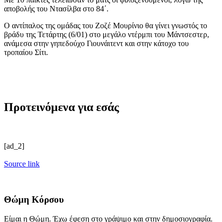
αποβολής του Ντασίλβα στο 84΄.
Ο αντίπαλος της ομάδας του Ζοζέ Μουρίνιο θα γίνει γνωστός το
βράδυ της Τετάρτης (6/01) στο μεγάλο ντέρμπι του Μάντσεστερ,
ανάμεσα στην γηπεδούχο Γιουνάιτεντ και στην κάτοχο του
τροπαίου Σίτι.
Προτεινόμενα για εσάς
[ad_2]
Source link
Θώμη Κόρσου
Είμαι η Θώμη. Έχω έφεση στο γράψιμο και στην δημοσιογραφία.