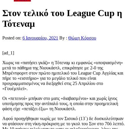
Στον τελικό του League Cup η
Τότεναμ
Posted on:
6 Ιανουαρίου, 2021
By :
Θώμη Κόρσου
[ad_1]
Χωρις να «πατήσει γκάζι» η Τότεναμ κι εμφανώς «υποψιασμένη»
μετά το πάθημα της Νιουκάστλ, επικράτησε με 2-0 της
Μπρέντφορντ στον πρώτο ημιτελικό του League Cup Αγγλίας και
πήρε το «εισιτήριο» για το μεγάλο τελικό που είναι
προγραμματισμένος να διεξαχθεί στις 25 Απριλίου στο
«Γουέμπλεϊ».
Οι «πετεινοί» μπήκαν στο ματς «διαβασμένοι» και χωρίς ίχνος
υποτίμησης προς την αντίπαλό τους, η οποία στην προημτελική
φάση είχε «πετάξει έξω» τη Νιουκάστλ.
Αφού προηγήθηκαν νωρίς με τον Σισοκό (13΄) δε δυσκολεύτηκαν
να φτάσουν στη νίκη-πρόκριση με το γκολ του Σον στο 70ό λεπτό.
Με 10 παίκτες τελείωσαν το ματς οι φιλοξενούμενοι, λόγω της