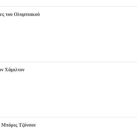
κες του Ολυμπιακού
ον Χάμιλτον
 Μπόρις Τζόνσον