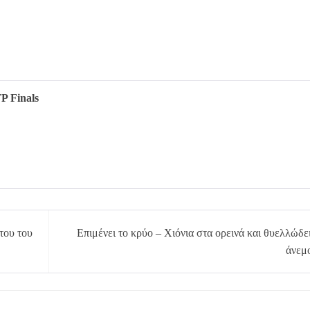
P Finals
του του
Επιμένει το κρύο – Χιόνια στα ορεινά και θυελλώδε
άνεμ