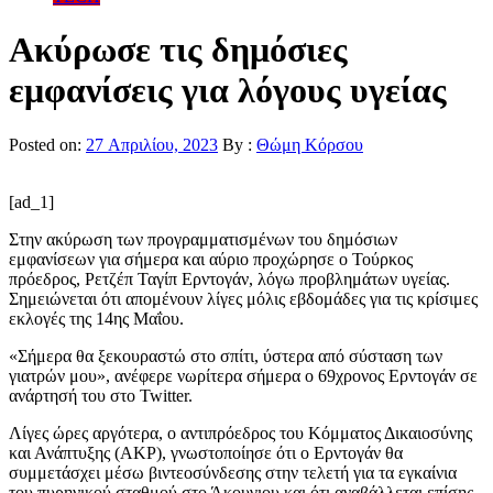
Ακύρωσε τις δημόσιες
εμφανίσεις για λόγους υγείας
Posted on:
27 Απριλίου, 2023
By :
Θώμη Κόρσου
[ad_1]
Στην ακύρωση των προγραμματισμένων του δημόσιων
εμφανίσεων για σήμερα και αύριο προχώρησε ο Τούρκος
πρόεδρος, Ρετζέπ Ταγίπ Ερντογάν, λόγω προβλημάτων υγείας.
Σημειώνεται ότι απομένουν λίγες μόλις εβδομάδες για τις κρίσιμες
εκλογές της 14ης Μαΐου.
«Σήμερα θα ξεκουραστώ στο σπίτι, ύστερα από σύσταση των
γιατρών μου», ανέφερε νωρίτερα σήμερα ο 69χρονος Ερντογάν σε
ανάρτησή του στο Twitter.
Λίγες ώρες αργότερα, ο αντιπρόεδρος του Κόμματος Δικαιοσύνης
και Ανάπτυξης (AKP), γνωστοποίησε ότι ο Ερντογάν θα
συμμετάσχει μέσω βιντεοσύνδεσης στην τελετή για τα εγκαίνια
του πυρηνικού σταθμού στο Άκουγιου και ότι αναβάλλεται επίσης