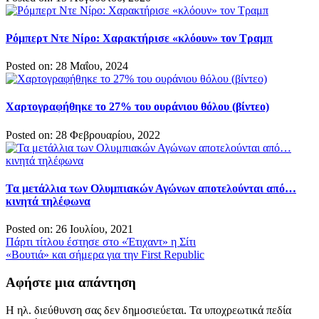
Ρόμπερτ Ντε Νίρο: Χαρακτήρισε «κλόουν» τον Τραμπ
Posted on: 28 Μαΐου, 2024
Χαρτογραφήθηκε το 27% του ουράνιου θόλου (βίντεο)
Posted on: 28 Φεβρουαρίου, 2022
Τα μετάλλια των Ολυμπιακών Αγώνων αποτελούνται από…
κινητά τηλέφωνα
Posted on: 26 Ιουλίου, 2021
Πλοήγηση
Πάρτι τίτλου έστησε στο «Έτιχαντ» η Σίτι
«Βουτιά» και σήμερα για την First Republic
άρθρων
Αφήστε μια απάντηση
Η ηλ. διεύθυνση σας δεν δημοσιεύεται.
Τα υποχρεωτικά πεδία