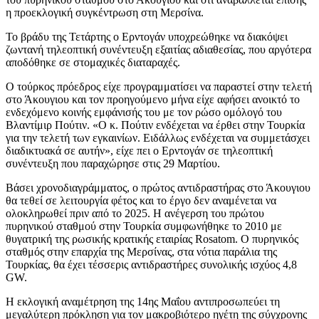
η προεκλογική συγκέντρωση στη Μερσίνα.
Το βράδυ της Τετάρτης ο Ερντογάν υποχρεώθηκε να διακόψει
ζωντανή τηλεοπτική συνέντευξη εξαιτίας αδιαθεσίας, που αργότερα
αποδόθηκε σε στομαχικές διαταραχές.
Ο τούρκος πρόεδρος είχε προγραμματίσει να παραστεί στην τελετή
στο Άκουγιου και τον προηγούμενο μήνα είχε αφήσει ανοικτό το
ενδεχόμενο κοινής εμφάνισής του με τον ρώσο ομόλογό του
Βλαντίμιρ Πούτιν. «Ο κ. Πούτιν ενδέχεται να έρθει στην Τουρκία
για την τελετή των εγκαινίων. Ειδάλλως ενδέχεται να συμμετάσχει
διαδικτυακά σε αυτήν», είχε πει ο Ερντογάν σε τηλεοπτική
συνέντευξη που παραχώρησε στις 29 Μαρτίου.
Βάσει χρονοδιαγράμματος, ο πρώτος αντιδραστήρας στο Άκουγιου
θα τεθεί σε λειτουργία φέτος και το έργο δεν αναμένεται να
ολοκληρωθεί πριν από το 2025. Η ανέγερση του πρώτου
πυρηνικού σταθμού στην Τουρκία συμφωνήθηκε το 2010 με
θυγατρική της ρωσικής κρατικής εταιρίας Rosatom. Ο πυρηνικός
σταθμός στην επαρχία της Μερσίνας, στα νότια παράλια της
Τουρκίας, θα έχει τέσσερις αντιδραστήρες συνολικής ισχύος 4,8
GW.
Η εκλογική αναμέτρηση της 14ης Μαΐου αντιπροσωπεύει τη
μεγαλύτερη πρόκληση για τον μακροβιότερο ηγέτη της σύγχρονης