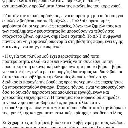
γερμανικών και ευρωπαϊκών επιχειρήσεων, οι οποίες
αντιμετωπίζουν προβλήματα λόγω της πανδημίας του κορωνοϊού.
Γι’ αυτόν τον σκοπό, πρόσθεσε, είναι απαραίτητη μια απόφαση για
επιπλέον βοήθεια από τις Βρυξέλλες. Πολλοί παρατηρητές
φοβούνται ότι οι γερμανικές εταιρείες, λόγω των ζημιών τους και
των προβλημάτων ρευστότητας θα μπορούσαν να τεθούν στο
στόχαστρο ξένων ομίλων, σημείωσε σχετικά. Το ΔΝΤ συμφωνεί
πάντως ότι «η γερμανική οικονομία στη βάση της παραμένει υγιής
και ανταγωνιστική», διευκρίνισε.
«Η υγεία του πληθυσμού έχει περισσότερο από ποτέ
προτεραιότητα, αλλά θα πρέπει κανείς να τη συνδέσει με την
προοπτική ότι η οικονομική καθημερινότητα μπορεί βήμα – βήμα
να επιστρέψει», ανέφερε ο υπουργός Οικονομίας και διαβεβαίωσε
ότι τα όποια προβλήματα ή αδυναμίες διαπιστωθούν στην
διαδικασία παροχής της βοήθειας προς τις γερμανικές επιχειρήσεις
θα αποκατασταθούν έγκαιρα. Στόχος, τόνισε, είναι να αποφευχθούν
όσο το δυνατόν περισσότερες απολύσεις εργαζόμενων και
χρεοκοπίες επιχειρήσεων. Η πανδημία του κορωνοϊού επηρεάζει
την οικονομία πιο σοβαρά από ο,τιδήποτε άλλο «στην
μεταπολεμική περίοδο» και «σε αυτό που είδαμε κατά την διάρκεια
της τραπεζικής και χρηματοπιστωτικής κρίσης», πρόσθεσε ο ίδιος.
Σε ξεχωριστές συζητήσεις βρίσκεται η κυβέρνηση με τους κλάδους
του τουρισμού και των αερομεταφορών, οι οποίοι πλήττονται