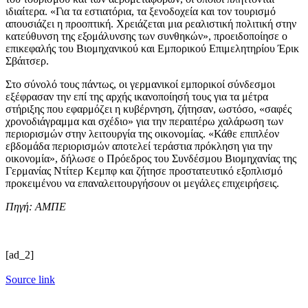
ιδιαίτερα. «Για τα εστιατόρια, τα ξενοδοχεία και τον τουρισμό
απουσιάζει η προοπτική. Χρειάζεται μια ρεαλιστική πολιτική στην
κατεύθυνση της εξομάλυνσης των συνθηκών», προειδοποίησε ο
επικεφαλής του Βιομηχανικού και Εμπορικού Επιμελητηρίου Έρικ
Σβάιτσερ.
Στο σύνολό τους πάντως, οι γερμανικοί εμπορικοί σύνδεσμοι
εξέφρασαν την επί της αρχής ικανοποίησή τους για τα μέτρα
στήριξης που εφαρμόζει η κυβέρνηση, ζήτησαν, ωστόσο, «σαφές
χρονοδιάγραμμα και σχέδιο» για την περαιτέρω χαλάρωση των
περιορισμών στην λειτουργία της οικονομίας. «Κάθε επιπλέον
εβδομάδα περιορισμών αποτελεί τεράστια πρόκληση για την
οικονομία», δήλωσε ο Πρόεδρος του Συνδέσμου Βιομηχανίας της
Γερμανίας Ντίτερ Κεμπφ και ζήτησε προστατευτικό εξοπλισμό
προκειμένου να επαναλειτουργήσουν οι μεγάλες επιχειρήσεις.
Πηγή: ΑΜΠΕ
[ad_2]
Source link