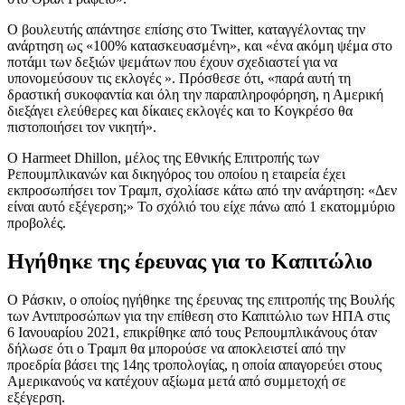
Ο βουλευτής απάντησε επίσης στο Twitter, καταγγέλοντας την
ανάρτηση ως «100% κατασκευασμένη», και «ένα ακόμη ψέμα στο
ποτάμι των δεξιών ψεμάτων που έχουν σχεδιαστεί για να
υπονομεύσουν τις εκλογές ». Πρόσθεσε ότι, «παρά αυτή τη
δραστική συκοφαντία και όλη την παραπληροφόρηση, η Αμερική
διεξάγει ελεύθερες και δίκαιες εκλογές και το Κογκρέσο θα
πιστοποιήσει τον νικητή».
Ο Harmeet Dhillon, μέλος της Εθνικής Επιτροπής των
Ρεπουμπλικανών και δικηγόρος του οποίου η εταιρεία έχει
εκπροσωπήσει τον Τραμπ, σχολίασε κάτω από την ανάρτηση: «Δεν
είναι αυτό εξέγερση;» Το σχόλιό του είχε πάνω από 1 εκατομμύριο
προβολές.
Ηγήθηκε της έρευνας για το Καπιτώλιο
Ο Ράσκιν, ο οποίος ηγήθηκε της έρευνας της επιτροπής της Βουλής
των Αντιπροσώπων για την επίθεση στο Καπιτώλιο των ΗΠΑ στις
6 Ιανουαρίου 2021, επικρίθηκε από τους Ρεπουμπλικάνους όταν
δήλωσε ότι ο Τραμπ θα μπορούσε να αποκλειστεί από την
προεδρία βάσει της 14ης τροπολογίας, η οποία απαγορεύει στους
Αμερικανούς να κατέχουν αξίωμα μετά από συμμετοχή σε
εξέγερση.