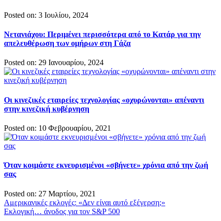
Posted on: 3 Ιουλίου, 2024
Νετανιάχου: Περιμένει περισσότερα από το Κατάρ για την
απελευθέρωση των ομήρων στη Γάζα
Posted on: 29 Ιανουαρίου, 2024
Οι κινεζικές εταιρείες τεχνολογίας «οχυρώνονται» απέναντι
στην κινεζική κυβέρνηση
Posted on: 10 Φεβρουαρίου, 2021
Όταν κοιμάστε εκνευρισμένοι «σβήνετε» χρόνια από την ζωή
σας
Posted on: 27 Μαρτίου, 2021
Πλοήγηση
Αμερικανικές εκλογές: «Δεν είναι αυτό εξέγερση;»
Εκλογική… άνοδος για τον S&P 500
άρθρων