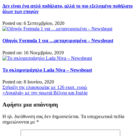
Δεν είναι ένα απλό ποδήλατο, αλλά το πιο εξελιγμένο ποδήλατο
όλων των εποχών
Posted on: 6 Σεπτεμβρίου, 2020
Οδηγός Formula 1 για …μεταχειρισμένα – Newsbeast
Posted on: 16 Νοεμβρίου, 2019
Το σκληροτράχηλο Lada Niva – Newsbeast
Posted on: 8 Ιουνίου, 2020
Πλοήγηση
Στήριξη της ελαιοκομίας με 126 εκατ. ευρώ
«Αγκαλιά» με την πρωτιά Βέλγιο και Ιταλία
άρθρων
Αφήστε μια απάντηση
Η ηλ. διεύθυνση σας δεν δημοσιεύεται.
Τα υποχρεωτικά πεδία
σημειώνονται με
*