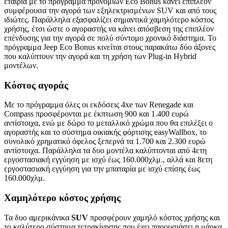
εταιρία με το πρόγραμμα προνομίων Eco Bonus κάνει επιπλέον
συμφέρουσα την αγορά των εξηλεκτρισμένων SUV και από τους
ιδιώτες. Παράλληλα εξασφαλίζει σημαντικά χαμηλότερο κόστος
χρήσης, έτσι ώστε ο αγοραστής να κάνει απόσβεση της επιπλέον
επένδυσης για την αγορά σε πολύ σύντομο χρονικό διάστημα. Το
πρόγραμμα Jeep Eco Bonus κινείται στους παρακάτω δύο άξονες
που καλύπτουν την αγορά και τη χρήση των Plug-in Hybrid
μοντέλων.
Κόστος αγοράς
Με το πρόγραμμα όλες οι εκδόσεις 4xe των Renegade και
Compass προσφέρονται με έκπτωση 900 και 1.400 ευρώ
αντίστοιχα, ενώ με δώρο το μεταλλικό χρώμα που θα επιλέξει ο
αγοραστής και το σύστημα οικιακής φόρτισης easyWallbox, το
συνολικό χρηματικό όφελος ξεπερνά τα 1.700 και 2.300 ευρώ
αντίστοιχα. Παράλληλα τα δυο μοντέλα καλύπτονται από 4ετη
εργοστασιακή εγγύηση με ισχύ έως 160.000χλμ., αλλά και 8ετη
εργοστασιακή εγγύηση για την μπαταρία με ισχύ επίσης έως
160.000χλμ.
Χαμηλότερο κόστος χρήσης
Τα δυο αμερικάνικα
SUV
προσφέρουν χαμηλό κόστος χρήσης και
το καλύτερο σύστημα τετρακίνησης που έχει παρουσιάσει η μάρκα.