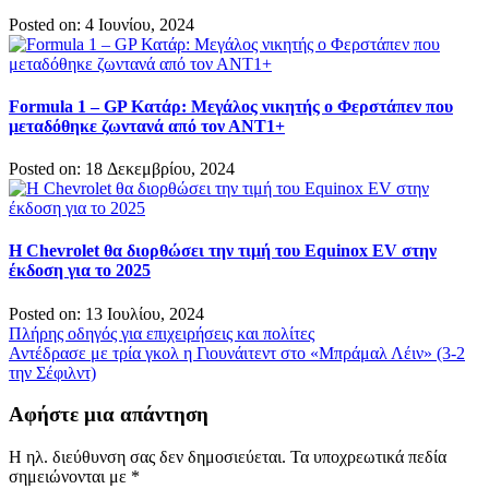
Posted on: 4 Ιουνίου, 2024
Formula 1 – GP Κατάρ: Μεγάλος νικητής ο Φερστάπεν που
μεταδόθηκε ζωντανά από τον ΑΝΤ1+
Posted on: 18 Δεκεμβρίου, 2024
Η Chevrolet θα διορθώσει την τιμή του Equinox EV στην
έκδοση για το 2025
Posted on: 13 Ιουλίου, 2024
Πλοήγηση
Πλήρης οδηγός για επιχειρήσεις και πολίτες
Αντέδρασε με τρία γκολ η Γιουνάιτεντ στο «Μπράμαλ Λέιν» (3-2
άρθρων
την Σέφιλντ)
Αφήστε μια απάντηση
Η ηλ. διεύθυνση σας δεν δημοσιεύεται.
Τα υποχρεωτικά πεδία
σημειώνονται με
*