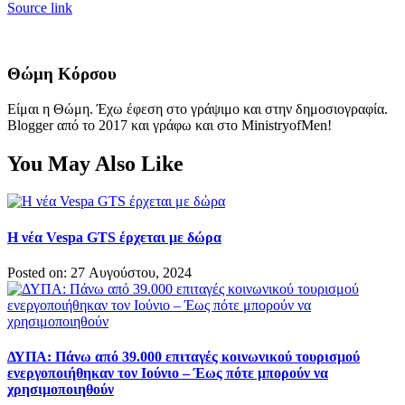
Source link
Θώμη Κόρσου
Είμαι η Θώμη. Έχω έφεση στο γράψιμο και στην δημοσιογραφία.
Blogger από το 2017 και γράφω και στο MinistryofMen!
You May Also Like
Η νέα Vespa GTS έρχεται με δώρα
Posted on: 27 Αυγούστου, 2024
ΔΥΠΑ: Πάνω από 39.000 επιταγές κοινωνικού τουρισμού
ενεργοποιήθηκαν τον Ιούνιο – Έως πότε μπορούν να
χρησιμοποιηθούν