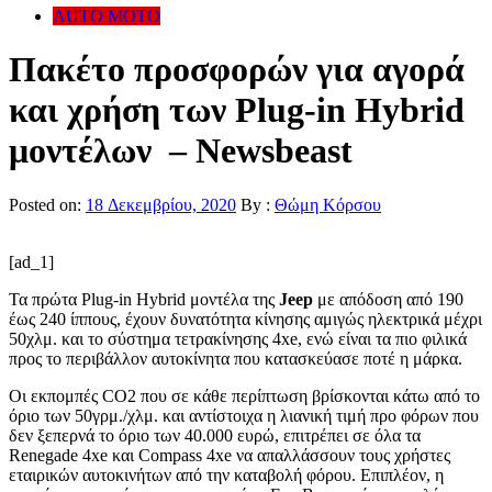
AUTO MOTO
Πακέτο προσφορών για αγορά
και χρήση των Plug-in Hybrid
μοντέλων – Newsbeast
Posted on:
18 Δεκεμβρίου, 2020
By :
Θώμη Κόρσου
[ad_1]
Τα πρώτα Plug-in Hybrid μοντέλα της
Jeep
με απόδοση από 190
έως 240 ίππους, έχουν δυνατότητα κίνησης αμιγώς ηλεκτρικά μέχρι
50χλμ. και το σύστημα τετρακίνησης 4xe, ενώ είναι τα πιο φιλικά
προς το περιβάλλον αυτοκίνητα που κατασκεύασε ποτέ η μάρκα.
Οι εκπομπές CO2 που σε κάθε περίπτωση βρίσκονται κάτω από το
όριο των 50γρμ./χλμ. και αντίστοιχα η λιανική τιμή προ φόρων που
δεν ξεπερνά το όριο των 40.000 ευρώ, επιτρέπει σε όλα τα
Renegade 4xe και Compass 4xe να απαλλάσσουν τους χρήστες
εταιρικών αυτοκινήτων από την καταβολή φόρου. Επιπλέον, η