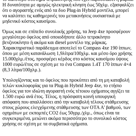
Η δυνατότητα με αμιγώς ηλεκτρική κίνηση έως 50χλμ. εξασφαλίζει
ότι ο αγοραστής ενός από τα δυο Plug-in Hybrid μοντέλα, μπορεί
να καλύπτει τις καθημερινές του μετακινήσεις ουσιαστικά με
μηδενικό κόστος καυσίμου.
Όμως και σε επίπεδο συνολικής χρήσης, τα Jeep 4xe προσφέρουν
μεγαλύτερο όφελος από οποιοδήποτε άλλο τετρακίνητο
βενζινοκίνητο ή ακόμα και diesel μοντέλο της μάρκας.
Χαρακτηριστικό παράδειγμα αποτελεί το Compass 4xe 190 ίππων,
όπου με μέση κατανάλωση 1,9λίτρα/100χλμ. και μέσο όρο χρήσης
15.000χλμ./έτος, προσφέρει κέρδος στο κόστος καυσίμου ύψους
1000 ευρώ/έτος σε σχέση με το ένα Compass 1.4T 170 ίππων 4×4
(8,3 λίτρα/100χλμ.).
Υπολογίζοντας και το όφελος που προκύπτει από τη μη καταβολή
τελών κυκλοφορίας για τα Plug-in Hybrid Jeep 4xe, το ετήσιο
όφελος για τον ιδιώτη αγοραστή ενός τέτοιου οχήματος αγγίζει τα
1.500 ευρώ ανά έτος. Τέλος, η πρόσφατη κοινή υπουργική
απόφαση που απαλλάσσει από την καταβολή τέλους στάθμευσης
στους χώρους ελεγχόμενης στάθμευσης των ΟΤΑ Α’ βαθμού, των
οχημάτων με εκπομπές CO2 έως 50γρμ./χλμ., όπως είναι τα
συγκεκριμένα, μειώνει ακόμα περισσότερο το συνολικό κόστος
χρήσης σε σχέση με τα συμβατικά οχήματα.