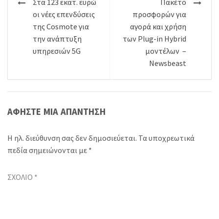
Πλοήγηση
Στα 123 εκατ. ευρώ
Πακέτο
άρθρων
οι νέες επενδύσεις
προσφορών για
της Cosmote για
αγορά και χρήση
την ανάπτυξη
των Plug-in Hybrid
υπηρεσιών 5G
μοντέλων –
Newsbeast
ΑΦΉΣΤΕ ΜΙΑ ΑΠΆΝΤΗΣΗ
Η ηλ. διεύθυνση σας δεν δημοσιεύεται.
Τα υποχρεωτικά
πεδία σημειώνονται με
*
ΣΧΌΛΙΟ
*