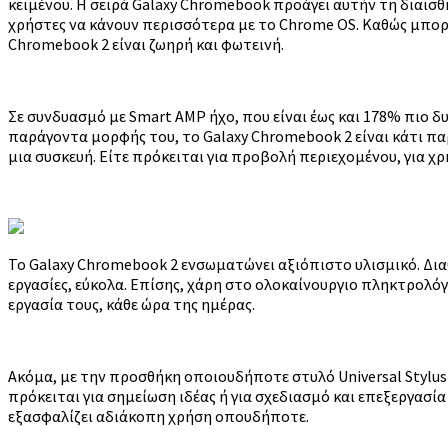
κειμένου. Η σειρά Galaxy Chromebook προάγει αυτήν τη διαι
χρήστες να κάνουν περισσότερα με το Chrome OS. Καθώς μπορε
Chromebook 2 είναι ζωηρή και φωτεινή.
Σε συνδυασμό με Smart AMP ήχο, που είναι έως και 178% πιο δ
παράγοντα μορφής του, το Galaxy Chromebook 2 είναι κάτι πα
μια συσκευή. Είτε πρόκειται για προβολή περιεχομένου, για χ
Το Galaxy Chromebook 2 ενσωματώνει αξιόπιστο υλισμικό. Διαθ
εργασίες, εύκολα. Επίσης, χάρη στο ολοκαίνουργιο πληκτρολό
εργασία τους, κάθε ώρα της ημέρας.
Ακόμα, με την προσθήκη οποιουδήποτε στυλό Universal Stylus I
πρόκειται για σημείωση ιδέας ή για σχεδιασμό και επεξεργασί
εξασφαλίζει αδιάκοπη χρήση οπουδήποτε.