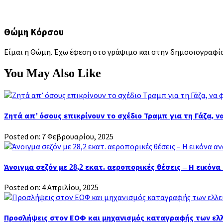
Θώμη Κόρσου
Είμαι η Θώμη. Έχω έφεση στο γράψιμο και στην δημοσιογραφία.
You May Also Like
Ζητά απ’ όσους επικρίνουν το σχέδιο Τραμπ για τη Γάζα, 
Posted on: 7 Φεβρουαρίου, 2025
Άνοιγμα σεζόν με 28,2 εκατ. αεροπορικές θέσεις – Η εικόν
Posted on: 4 Απριλίου, 2025
Προσλήψεις στον ΕΟΦ και μηχανισμός καταγραφής των ε