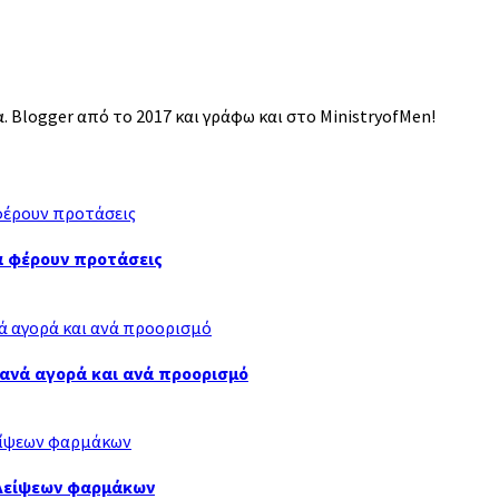
 Blogger από το 2017 και γράφω και στο MinistryofMen!
να φέρουν προτάσεις
α ανά αγορά και ανά προορισμό
λλείψεων φαρμάκων