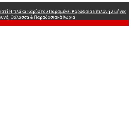
 Γιατί Η πλάκα Καρύστου Παραμένει Κορυφαία Επιλογή
2 μήνες
ουνό, Θάλασσα & Παραδοσιακά Χωριά