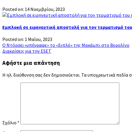
Posted on: 14 Νοεμβρίου, 2023
Εμπλοκή σε ειρηνευτική αποστολή για τον τερματισμό το
Posted on: 1 Μαΐου, 2023
Ο Ντόρσεϊ «υπέγραψε» το «διπλό» της Μακάμπι στο Βερολίνο
Πλοήγηση
Διακρίσεις για την ESET
άρθρων
Αφήστε μια απάντηση
Η ηλ. διεύθυνση σας δεν δημοσιεύεται.
Τα υποχρεωτικά πεδία 
Σχόλιο
*