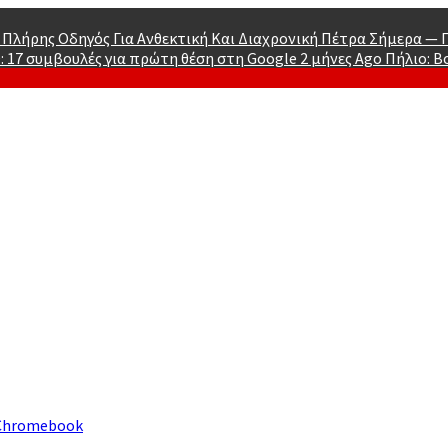
 Πλήρης Οδηγός Για Ανθεκτική Και Διαχρονική Πέτρα Σήμερα —
: 17 συμβουλές για πρώτη θέση στη Google
2 μήνες Ago
Πήλιο: Β
y Of Men
 Chromebook