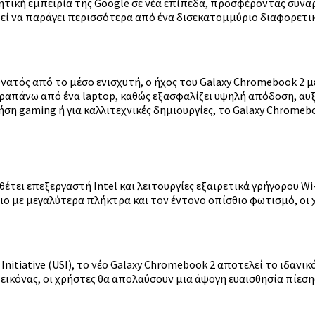
σθητική εμπειρία της Google σε νέα επίπεδα, προσφέροντας συ
ί να παράγει περισσότερα από ένα δισεκατομμύριο διαφορετικά
υνατός από το μέσο ενισχυτή, ο ήχος του Galaxy Chromebook 2 
ραπάνω από ένα laptop, καθώς εξασφαλίζει υψηλή απόδοση, αυξ
ρήση gaming ή για καλλιτεχνικές δημιουργίες, το Galaxy Chrome
έτει επεξεργαστή Intel και λειτουργίες εξαιρετικά γρήγορου Wi
γιο με μεγαλύτερα πλήκτρα και τον έντονο οπίσθιο φωτισμό, ο
nitiative (USI), το νέο Galaxy Chromebook 2 αποτελεί το ιδανικ
α εικόνας, οι χρήστες θα απολαύσουν μια άψογη ευαισθησία πίεσ