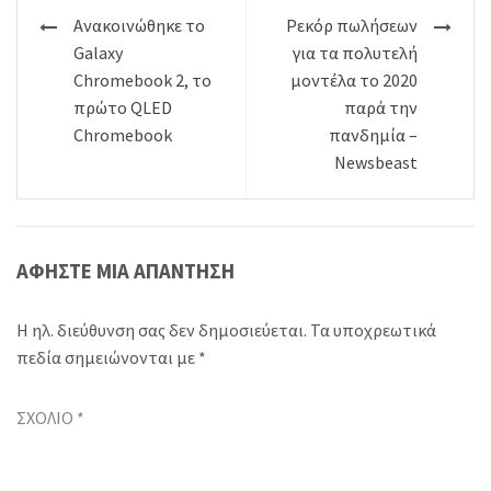
Πλοήγηση
Ανακοινώθηκε το
Ρεκόρ πωλήσεων
άρθρων
Galaxy
για τα πολυτελή
Chromebook 2, το
μοντέλα το 2020
πρώτο QLED
παρά την
Chromebook
πανδημία –
Newsbeast
ΑΦΉΣΤΕ ΜΙΑ ΑΠΆΝΤΗΣΗ
Η ηλ. διεύθυνση σας δεν δημοσιεύεται.
Τα υποχρεωτικά
πεδία σημειώνονται με
*
ΣΧΌΛΙΟ
*