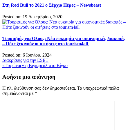
Στη Red Bull το 2021 ο Σέρχιο Πέρες – Newsbeast
Posted on: 19 Δεκεμβρίου, 2020
Τουρισμός για Όλους: Νέα ευκαιρία για οικονομικές διακοπές
– Πότε ξεκινούν οι αιτήσεις στο tourism4all
Posted on: 6 Ιουνίου, 2024
Πλοήγηση
Διακρίσεις για την ESET
«Τυφώνας» η Βιγιαρεάλ στο Βίγκο
άρθρων
Αφήστε μια απάντηση
Η ηλ. διεύθυνση σας δεν δημοσιεύεται.
Τα υποχρεωτικά πεδία
σημειώνονται με
*