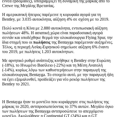
εννέα εβδομάδες), υπογραμμίζει τη δυναμική της μάρκας από το
Crewe της Μεγάλης Βρετανίας.
Η αμερικανική ήπειρος παρέμεινε η κορυφαία αγορά για τη
Bentley, με 3.035 αυτοκίνητα, αύξηση 4% σε σχέση με το 2019.
Πολύ κοντά η Κίνα με 2.880 αυτοκίνητα, εντυπωσιακή αύξηση
πωλήσεων 48%. Η ασιατική χώρα είναι παραδοσιακή αγορά
σεντάν και υποδέχθηκε θερμά την ολοκαίνουργια Flying Spur, την
ίδια στιγμή που οι
πωλήσεις
της Bentayga παρέμειναν αυξημένες.
Τέλος, η περιοχή Ασίας-Ειρηνικού σημείωσε αύξηση 6% έναντι
του 2019, με πωλήσεις 1.203 αυτοκίνητων.
Με αρνητικό ρυθμό ανάπτυξης κινήθηκε η Bentley στην Ευρώπη
(-18%), το Ηνωμένο Βασίλειο (-22%) και τη Μέση Ανατολή
(-14%), κυρίως λόγω των καθυστερήσεων στην παραγωγή της
ολοκαίνουργιας Bentayga. Το στοιχείο αυτό, με την παραγωγή ήδη
να έχει εξομαλυνθεί, προϊδεάζει για νέο ρεκόρ πωλήσεων της
Bentley το 2021.
Η Bentayga ήταν το μοντέλο που κυριάρχησε στις πωλήσεις της
μάρκας το 2020, αντιπροσωπεύοντας το 37% αυτών. Μεγάλο όγκο
των πωλήσεων της Bentayga αντιπροσώπευε το απερχόμενο
μοντέλο. Ακολούθησε η Continental GT (24%) και η GT