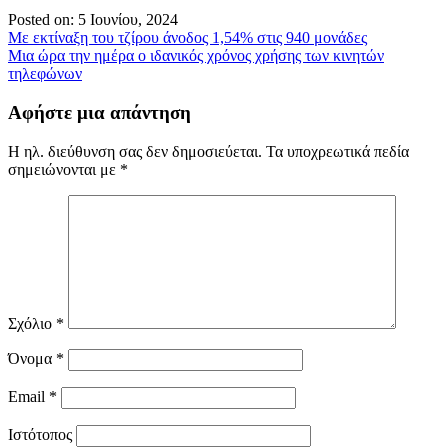
Posted on: 5 Ιουνίου, 2024
Πλοήγηση
Με εκτίναξη του τζίρου άνοδος 1,54% στις 940 μονάδες
Μια ώρα την ημέρα ο ιδανικός χρόνος χρήσης των κινητών
άρθρων
τηλεφώνων
Αφήστε μια απάντηση
Η ηλ. διεύθυνση σας δεν δημοσιεύεται.
Τα υποχρεωτικά πεδία
σημειώνονται με
*
Σχόλιο
*
Όνομα
*
Email
*
Ιστότοπος