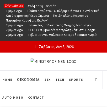
Skip
1 μήνα Ago
Απόφραξη Πειραιάς
Τελευταία νέα
to
1 μήνα Ago
Πλάκα Καρύστου: Ο Πλήρης Οδηγός Για Ανθεκτική
content
Και Διαχρονική Πέτρα Σήμερα — Γιατί Η πλάκα Καρύστου
Παραμένει Κορυφαία Επιλογή
2 μήνες Ago
Ζάκυνθος: Ταξιδιωτικός Οδηγός & Ναυάγιο
2 μήνες Ago
SEO: 17 συμβουλές για πρώτη θέση στη Google
2 μήνες Ago
Πήλιο: Βουνό, Θάλασσα & Παραδοσιακά Χωριά
Σάββατο, Αυγ 8, 2026
Ministry Of Men
Online Lifestyle περιοδικό για Aνδρες
HOME
ΟΙΚΟΝΟΜΙΑ
SEX
TECH
SPORTS
AUTO MOTO
CONTACT