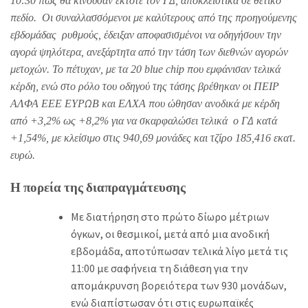
10:30 πως θα κινούσαν έκτοτε τον ΓΔ, αποκλειστικά σε θετικό
πεδίο. Οι συναλλασσόμενοι με καλύτερους από της προηγούμενης
εβδομάδας ρυθμούς, έδειξαν αποφασισμένοι να οδηγήσουν την
αγορά ψηλότερα, ανεξάρτητα από την τάση των διεθνών αγορών
μετοχών. Το πέτυχαν, με τα 20
blue
chip που εμφάνισαν τελικά
κέρδη, ενώ στο ρόλο του οδηγού της τάσης βρέθηκαν οι ΠΕΙΡ
ΑΛΦΑ ΕΕΕ ΕΥΡΩΒ και ΕΛΧΑ που ώθησαν ανοδικά με κέρδη
από +3,2% ως +8,2% για να σκαρφαλώσει τελικά ο ΓΔ κατά
+1,54%, με κλείσιμο στις 940,69 μονάδες και τζίρο 185,416 εκατ.
ευρώ.
Η πορεία της διαπραγμάτευσης
Με διατήρηση στο πρώτο δίωρο μέτριων
όγκων, οι θεσμικοί, μετά από μια ανοδική
εβδομάδα, αποτύπωσαν τελικά λίγο μετά τις
11:00 με σαφήνεια τη διάθεση για την
απομάκρυνση βορειότερα των 930 μονάδων,
ενώ διαπίστωσαν ότι στις ευρωπαϊκές