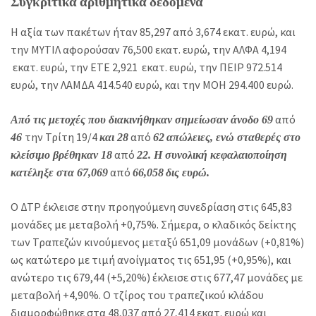
Συγκριτικά αριθμητικά δεδομένα
Η αξία των πακέτων ήταν 85,297 από 3,674 εκατ. ευρώ, και
την ΜΥΤΙΛ αφορούσαν 76,500 εκατ. ευρώ, την ΑΛΦΑ 4,194
εκατ. ευρώ, την ΕΤΕ 2,921 εκατ. ευρώ, την ΠΕΙΡ 972.514
ευρώ, την ΛΑΜΔΑ 414.540 ευρώ, και την ΜΟΗ 294.400 ευρώ.
από
Από τις μετοχές που διακινήθηκαν σημείωσαν άνοδο 69
την Τρίτη 19/4
από
46
και 28
62
απώλειες, ενώ σταθερές στο
από
κλείσιμο βρέθηκαν 18
22. Η συνολική κεφαλαιοποίηση
από
κατέληξε στα 67,069
66,058
δις ευρώ.
Ο ΔΤΡ έκλεισε στην προηγούμενη συνεδρίαση στις 645,83
μονάδες με μεταβολή +0,75%. Σήμερα, ο κλαδικός δείκτης
των Τραπεζών κινούμενος μεταξύ 651,09 μονάδων (+0,81%)
ως κατώτερο με τιμή ανοίγματος τις 651,95 (+0,95%), και
ανώτερο τις 679,44 (+5,20%) έκλεισε στις 677,47 μονάδες με
μεταβολή +4,90%. Ο τζίρος του τραπεζικού κλάδου
διαμορφώθηκε στα 48,037 από 27,414 εκατ. ευρώ και