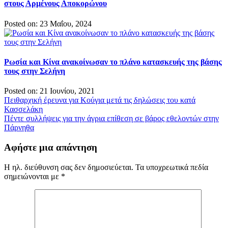
στους Αρμένους Αποκορώνου
Posted on: 23 Μαΐου, 2024
Ρωσία και Κίνα ανακοίνωσαν το πλάνο κατασκευής της βάσης
τους στην Σελήνη
Posted on: 21 Ιουνίου, 2021
Πλοήγηση
Πειθαρχική έρευνα για Κούγια μετά τις δηλώσεις του κατά
Κασσελάκη
άρθρων
Πέντε συλλήψεις για την άγρια επίθεση σε βάρος εθελοντών στην
Πάρνηθα
Αφήστε μια απάντηση
Η ηλ. διεύθυνση σας δεν δημοσιεύεται.
Τα υποχρεωτικά πεδία
σημειώνονται με
*