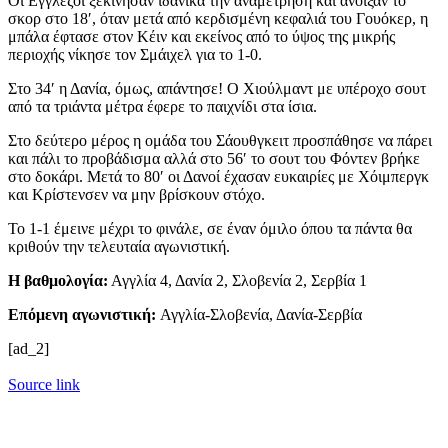
Οι Εγγλέζοι ξεκίνησαν ιδανικά την αναμέτρηση και άνοιξαν το
σκορ στο 18′, όταν μετά από κερδισμένη κεφαλιά του Γουόκερ, η
μπάλα έφτασε στον Κέιν και εκείνος από το ύψος της μικρής
περιοχής νίκησε τον Σμάιχελ για το 1-0.
Στο 34′ η Δανία, όμως, απάντησε! Ο Χιούλμαντ με υπέροχο σουτ
από τα τριάντα μέτρα έφερε το παιχνίδι στα ίσια.
Στο δεύτερο μέρος η ομάδα του Σάουθγκειτ προσπάθησε να πάρει
και πάλι το προβάδισμα αλλά στο 56′ το σουτ του Φόντεν βρήκε
στο δοκάρι. Μετά το 80′ οι Δανοί έχασαν ευκαιρίες με Χόιμπεργκ
και Κρίστενσεν να μην βρίσκουν στόχο.
Το 1-1 έμεινε μέχρι το φινάλε, σε έναν όμιλο όπου τα πάντα θα
κριθούν την τελευταία αγωνιστική.
Η βαθμολογία:
Αγγλία 4, Δανία 2, Σλοβενία 2, Σερβία 1
Επόμενη αγωνιστική:
Αγγλία-Σλοβενία, Δανία-Σερβία
[ad_2]
Source link