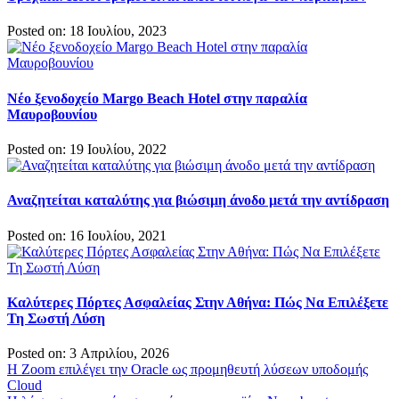
Posted on: 18 Ιουλίου, 2023
Νέο ξενοδοχείο Margo Beach Hotel στην παραλία
Μαυροβουνίου
Posted on: 19 Ιουλίου, 2022
Αναζητείται καταλύτης για βιώσιμη άνοδο μετά την αντίδραση
Posted on: 16 Ιουλίου, 2021
Καλύτερες Πόρτες Ασφαλείας Στην Αθήνα: Πώς Να Επιλέξετε
Τη Σωστή Λύση
Posted on: 3 Απριλίου, 2026
Πλοήγηση
Η Zoom επιλέγει την Oracle ως προμηθευτή λύσεων υποδομής
Cloud
άρθρων