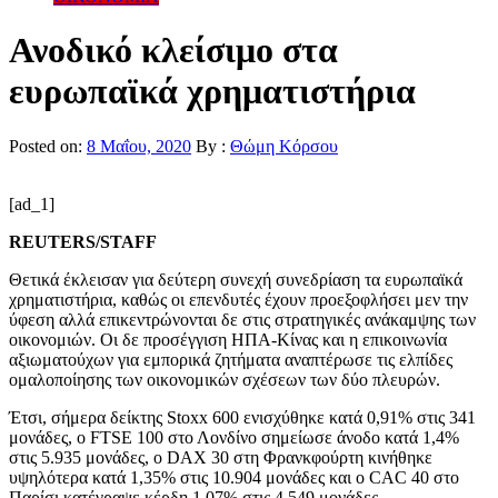
Ανοδικό κλείσιμο στα
ευρωπαϊκά χρηματιστήρια
Posted on:
8 Μαΐου, 2020
By :
Θώμη Κόρσου
[ad_1]
REUTERS/STAFF
Θετικά έκλεισαν για δεύτερη συνεχή συνεδρίαση τα ευρωπαϊκά
χρηματιστήρια, καθώς οι επενδυτές έχουν προεξοφλήσει μεν την
ύφεση αλλά επικεντρώνονται δε στις στρατηγικές ανάκαμψης των
οικονομιών. Οι δε προσέγγιση ΗΠΑ-Κίνας και η επικοινωνία
αξιωματούχων για εμπορικά ζητήματα αναπτέρωσε τις ελπίδες
ομαλοποίησης των οικονομικών σχέσεων των δύο πλευρών.
Έτσι, σήμερα δείκτης
Stoxx 600 ενισχύθηκε κατά 0,91% στις 341
μονάδες, ο FTSE 100
στο Λονδίνο σημείωσε άνοδο κατά 1,4%
στις 5.935 μονάδες, ο DAX
30 στη Φρανκφούρτη κινήθηκε
υψηλότερα κατά 1,35% στις 10.904 μονάδες και ο CAC 40
στο
Παρίσι κατέγραψε κέρδη 1,07% στις 4.549 μονάδες.