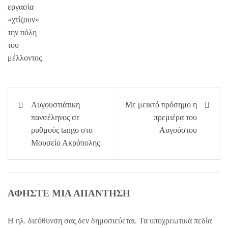
Πλοήγηση
Αυγουστιάτικη
Με μεικτό πρόσημο η
άρθρων
πανσέληνος σε
πρεμιέρα του
ρυθμούς tango στο
Αυγούστου
Μουσείο Ακρόπολης
ΑΦΉΣΤΕ ΜΙΑ ΑΠΆΝΤΗΣΗ
Η ηλ. διεύθυνση σας δεν δημοσιεύεται.
Τα υποχρεωτικά πεδία