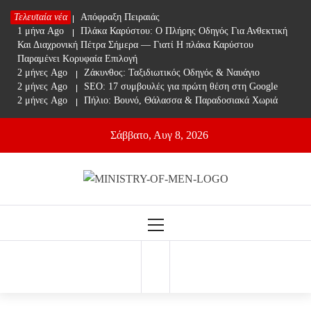
Skip
Τελευταία νέα
1 μήνα Ago
Απόφραξη Πειραιάς
to
1 μήνα Ago
Πλάκα Καρύστου: Ο Πλήρης Οδηγός Για Ανθεκτική
content
Και Διαχρονική Πέτρα Σήμερα — Γιατί Η πλάκα Καρύστου
Παραμένει Κορυφαία Επιλογή
2 μήνες Ago
Ζάκυνθος: Ταξιδιωτικός Οδηγός & Ναυάγιο
2 μήνες Ago
SEO: 17 συμβουλές για πρώτη θέση στη Google
2 μήνες Ago
Πήλιο: Βουνό, Θάλασσα & Παραδοσιακά Χωριά
Σάββατο, Αυγ 8, 2026
Ministry Of Men
Online Lifestyle περιοδικό για Aνδρες
Primary
Menu