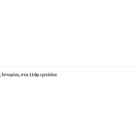
ς Ιστορίας στα 110μ εμπόδια