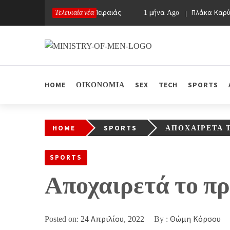
Skip
Τελευταία νέα
1 μήνα Ago
Απόφραξη Πειραιάς
1 μήνα Ago
Πλάκα Καρύστο
to
content
Ministry Of Men
Online Lifestyle περιοδικό για Aνδρες
HOME
ΟΙΚΟΝΟΜΙΑ
SEX
TECH
SPORTS
HOME
SPORTS
ΑΠΟΧΑΙΡΕΤΆ 
SPORTS
Αποχαιρετά το π
Posted on:
24 Απριλίου, 2022
By :
Θώμη Κόρσου