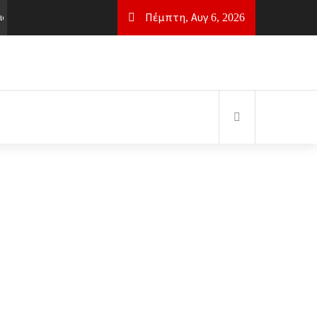
Πέμπτη, Αυγ 6, 2026
τί Η πλάκα Καρύστου Παραμένει Κορυφαία Επιλογή
2 μήνες Ago