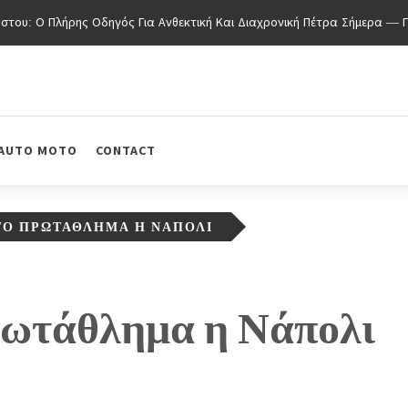
υ: Ο Πλήρης Οδηγός Για Ανθεκτική Και Διαχρονική Πέτρα Σήμερα — Για
AUTO MOTO
CONTACT
ΤΟ ΠΡΩΤΆΘΛΗΜΑ Η ΝΆΠΟΛΙ
ρωτάθλημα η Νάπολι