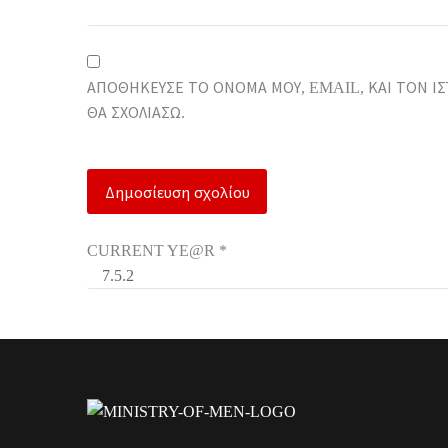
ΑΠΟΘΉΚΕΥΣΕ ΤΟ ΌΝΟΜΆ ΜΟΥ, EMAIL, ΚΑΙ ΤΟΝ Ι
ΘΑ ΣΧΟΛΙΆΣΩ.
CURRENT YE@R
*