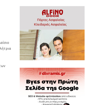
λαίσιο
θλήτρια
των