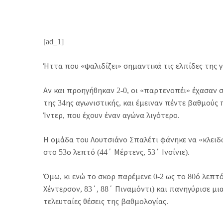
[ad_1]
Ήττα που «ψαλιδίζει» σημαντικά τις ελπίδες της γ
Αν και προηγήθηκαν 2-0, οι «παρτενοπέι» έχασαν 
της 34ης αγωνιστικής, και έμειναν πέντε βαθμού
Ίντερ, που έχουν έναν αγώνα λιγότερο.
Η ομάδα του Λουτσιάνο Σπαλέτι φάνηκε να «κλει
στο 53ο λεπτό (44΄ Μέρτενς, 53΄ Ινσίνιε).
Όμω, κι ενώ το σκορ παρέμενε 0-2 ως το 80ό λεπτ
Χέντερσον, 83΄, 88΄ Πιναμόντι) και πανηγύρισε μ
τελευταίες θέσεις της βαθμολογίας.