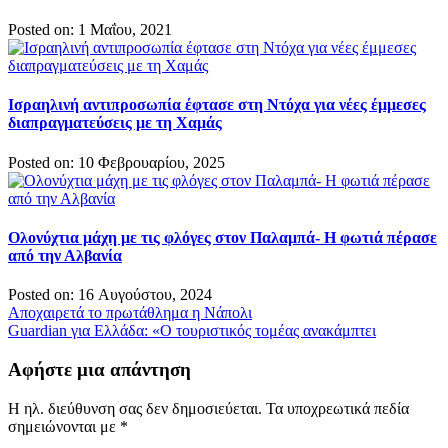
Posted on: 1 Μαΐου, 2021
Ισραηλινή αντιπροσωπία έφτασε στη Ντόχα για νέες έμμεσες
διαπραγματεύσεις με τη Χαμάς
Posted on: 10 Φεβρουαρίου, 2025
Ολονύχτια μάχη με τις φλόγες στον Παλαμπά- Η φωτιά πέρασε
από την Αλβανία
Posted on: 16 Αυγούστου, 2024
Πλοήγηση
Αποχαιρετά το πρωτάθλημα η Νάπολι
Guardian για Ελλάδα: «Ο τουριστικός τομέας ανακάμπτει
άρθρων
Αφήστε μια απάντηση
Η ηλ. διεύθυνση σας δεν δημοσιεύεται.
Τα υποχρεωτικά πεδία
σημειώνονται με
*