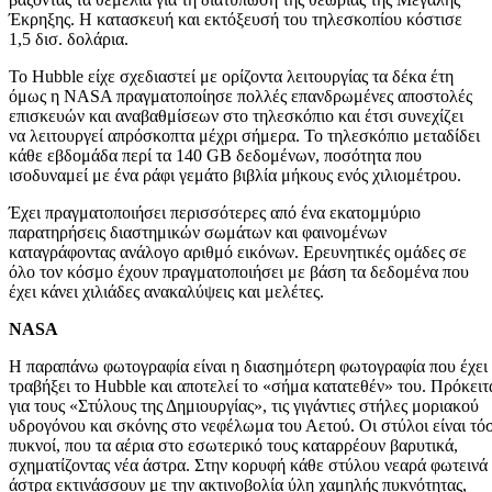
Έκρηξης. Η κατασκευή και εκτόξευσή του τηλεσκοπίου κόστισε
1,5 δισ. δολάρια.
Το Hubble είχε σχεδιαστεί με ορίζοντα λειτουργίας τα δέκα έτη
όμως η NASA πραγματοποίησε πολλές επανδρωμένες αποστολές
επισκευών και αναβαθμίσεων στο τηλεσκόπιο και έτσι συνεχίζει
να λειτουργεί απρόσκοπτα μέχρι σήμερα. Το τηλεσκόπιο μεταδίδει
κάθε εβδομάδα περί τα 140 GB δεδομένων, ποσότητα που
ισοδυναμεί με ένα ράφι γεμάτο βιβλία μήκους ενός χιλιομέτρου.
Έχει πραγματοποιήσει περισσότερες από ένα εκατομμύριο
παρατηρήσεις διαστημικών σωμάτων και φαινομένων
καταγράφοντας ανάλογο αριθμό εικόνων. Ερευνητικές ομάδες σε
όλο τον κόσμο έχουν πραγματοποιήσει με βάση τα δεδομένα που
έχει κάνει χιλιάδες ανακαλύψεις και μελέτες.
NASA
Η παραπάνω φωτογραφία είναι η διασημότερη φωτογραφία που έχει
τραβήξει το Hubble και αποτελεί το «σήμα κατατεθέν» του. Πρόκειτ
για τους «Στύλους της Δημιουργίας», τις γιγάντιες στήλες μοριακού
υδρογόνου και σκόνης στο νεφέλωμα του Αετού. Οι στύλοι είναι τό
πυκνοί, που τα αέρια στο εσωτερικό τους καταρρέουν βαρυτικά,
σχηματίζοντας νέα άστρα. Στην κορυφή κάθε στύλου νεαρά φωτεινά
άστρα εκτινάσσουν με την ακτινοβολία ύλη χαμηλής πυκνότητας,