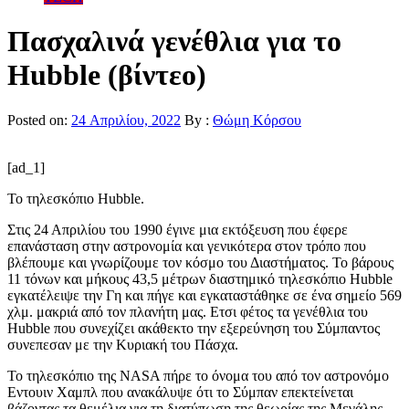
Πασχαλινά γενέθλια για το
Hubble (βίντεο)
Posted on:
24 Απριλίου, 2022
By :
Θώμη Κόρσου
[ad_1]
Το τηλεσκόπιο Hubble.
Στις 24 Απριλίου του 1990 έγινε μια εκτόξευση που έφερε
επανάσταση στην αστρονομία και γενικότερα στον τρόπο που
βλέπουμε και γνωρίζουμε τον κόσμο του Διαστήματος. Το βάρους
11 τόνων και μήκους 43,5 μέτρων διαστημικό τηλεσκόπιο Hubble
εγκατέλειψε την Γη και πήγε και εγκαταστάθηκε σε ένα σημείο 569
χλμ. μακριά από τον πλανήτη μας. Ετσι φέτος τα γενέθλια του
Hubble που συνεχίζει ακάθεκτο την εξερεύνηση του Σύμπαντος
συνεπεσαν με την Κυριακή του Πάσχα.
Το τηλεσκόπιο της NASA πήρε το όνομα του από τον αστρονόμο
Εντουιν Χαμπλ που ανακάλυψε ότι το Σύμπαν επεκτείνεται
βάζοντας τα θεμέλια για τη διατύπωση της θεωρίας της Μεγάλης