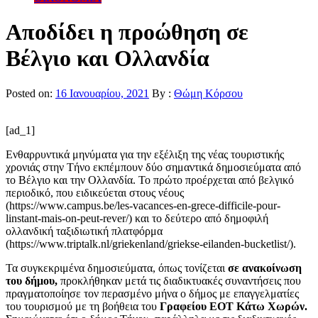
Αποδίδει η προώθηση σε
Βέλγιο και Ολλανδία
Posted on:
16 Ιανουαρίου, 2021
By :
Θώμη Κόρσου
[ad_1]
Ενθαρρυντικά μηνύματα για την εξέλιξη της νέας τουριστικής
χρονιάς στην Τήνο εκπέμπουν δύο σημαντικά δημοσιεύματα από
το Βέλγιο και την Ολλανδία. Το πρώτο προέρχεται από βελγικό
περιοδικό, που ειδικεύεται στους νέους
(https://www.campus.be/les-vacances-en-grece-difficile-pour-
linstant-mais-on-peut-rever/) και το δεύτερο από δημοφιλή
ολλανδική ταξιδιωτική πλατφόρμα
(https://www.triptalk.nl/griekenland/griekse-eilanden-bucketlist/).
Τα συγκεκριμένα δημοσιεύματα, όπως τονίζεται
σε ανακοίνωση
του δήμου,
προκλήθηκαν μετά τις διαδικτυακές συναντήσεις που
πραγματοποίησε τον περασμένο μήνα ο δήμος με επαγγελματίες
του τουρισμού με τη βοήθεια του
Γραφείου ΕΟΤ Κάτω Χωρών.