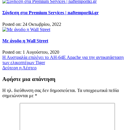
Σύνδεση στα Premium Services | naftemporiki.gr
Posted on: 24 Οκτωβρίου, 2022
Με άνοδο η Wall Street
Posted on: 1 Αυγούστου, 2020
Πλοήγηση
Η Αυστραλία επιλέγει το AH-64E Apache για την αντικατάσταση
των ελικοπτέρων Tiger
άρθρων
Δεύτερη η Λέστερ
Αφήστε μια απάντηση
Η ηλ. διεύθυνση σας δεν δημοσιεύεται.
Τα υποχρεωτικά πεδία
σημειώνονται με
*