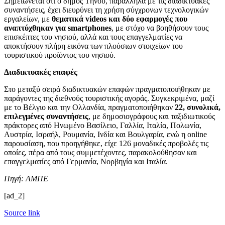
Σημειώνεται ότι ο δήμος Τήνου, παράλληλα με τις διαδικτυακές
συναντήσεις, έχει διευρύνει τη χρήση σύγχρονων τεχνολογικών
εργαλείων, με
θεματικά videos και δύο εφαρμογές που
αναπτύχθηκαν για smartphones
, με στόχο να βοηθήσουν τους
επισκέπτες του νησιού, αλλά και τους επαγγελματίες να
αποκτήσουν πλήρη εικόνα των πλούσιων στοιχείων του
τουριστικού προϊόντος του νησιού.
Διαδικτυακές επαφές
Στο μεταξύ σειρά διαδικτυακών επαφών πραγματοποιήθηκαν με
παράγοντες της διεθνούς τουριστικής αγοράς. Συγκεκριμένα, μαζί
με το Βέλγιο και την Ολλανδία, πραγματοποιήθηκαν
22, συνολικά,
επιλεγμένες συναντήσεις
, με δημοσιογράφους και ταξιδιωτικούς
πράκτορες από Ηνωμένο Βασίλειο, Γαλλία, Ιταλία, Πολωνία,
Αυστρία, Ισραήλ, Ρουμανία, Ινδία και Βουλγαρία, ενώ η online
παρουσίαση, που προηγήθηκε, είχε 126 μοναδικές προβολές τις
οποίες, πέρα από τους συμμετέχοντες, παρακολούθησαν και
επαγγελματίες από Γερμανία, Νορβηγία και Ιταλία.
Πηγή: ΑΜΠΕ
[ad_2]
Source link