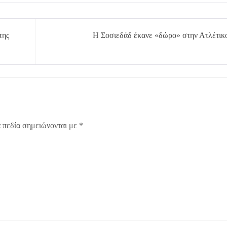
της
Η Σοσιεδάδ έκανε «δώρο» στην Ατλέτικ
 πεδία σημειώνονται με
*