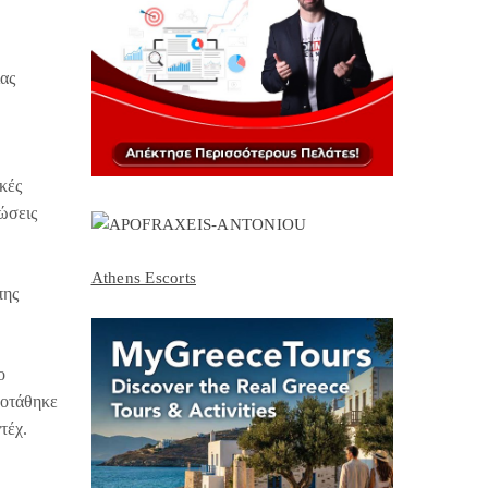
ας
κές
ρώσεις
Athens Escorts
πης
ο
ροτάθηκε
τέχ.