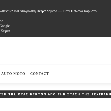
νθεκτική Και Διαχρονική Πέτρα Σήμερα — Γιατί Η πλάκα Καρύστου
γιο
 Google
 Χωριά
AUTO MOTO
CONTACT
ΣΗ ΤΗΣ ΟΥΆΣΙΝΓΚΤΟΝ ΑΠΌ ΤΗΝ ΣΤΆΣΗ ΤΗΣ ΤΕΧΕΡΆΝ