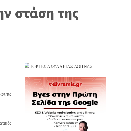
ην στάση της
αι τις
ατικές