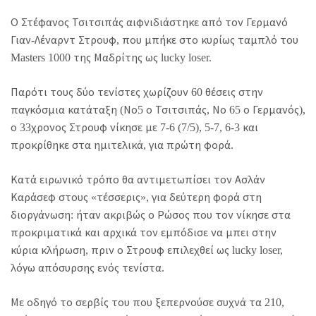
Ο Στέφανος Τσιτσιπάς αιφνιδιάστηκε από τον Γερμανό
Γιαν-Λέναρντ Στρουφ, που μπήκε στο κυρίως ταμπλό του
Masters 1000 της Μαδρίτης ως lucky loser.
Παρότι τους δύο τενίστες χωρίζουν 60 θέσεις στην
παγκόσμια κατάταξη (Νο5 ο Τσιτσιπάς, Νο 65 ο Γερμανός),
ο 33χρονος Στρουφ νίκησε με 7-6 (7/5), 5-7, 6-3 και
προκρίθηκε στα ημιτελικά, για πρώτη φορά.
Κατά ειρωνικό τρόπο θα αντιμετωπίσει τον Ασλάν
Καράσεφ στους «τέσσερις», για δεύτερη φορά στη
διοργάνωση: ήταν ακριβώς ο Ρώσος που τον νίκησε στα
προκριματικά και αρχικά τον εμπόδισε να μπει στην
κύρια κλήρωση, πριν ο Στρουφ επιλεχθεί ως lucky loser,
λόγω απόσυρσης ενός τενίστα.
Με οδηγό το σερβίς του που ξεπερνούσε συχνά τα 210,