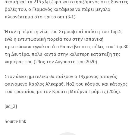
ακόμη και τα 215 χλμ./ώρα και στηριζόμενος στις δυνατές
βολές του, ο Γερμανός κατάφερε να πάρει μεγάλο
πλεονέκτημα στο τρίτο σετ (3-1).
Ήταν η πέμπτη νίκη του Στρουφ επί παίκτη του Top-5,
ενώ η εντυπωσιακή πορεία του στην ισπανική
πρωτεύουσα εγγυάται ότι θα ανέβει στις πύλες του Top-30
τη Δευτέρα, πολύ κοντά στην καλύτερη κατάταξη της
καριέρας του (29ος τον Αύγουστο του 2020).
Στον άλλο ημιτελικό θα παίξουν ο 19χρονος Ισπανός
φαινόμενο Κάρλος Αλκαράθ, Νο2 του κόσμου και κάτοχος
του τροπαίου, με τον Κροάτη Μπόρνα Τσόριτς (20ός).
[ad_2]
Source link