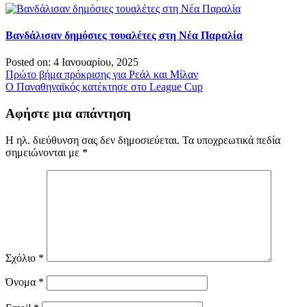
Βανδάλισαν δημόσιες τουαλέτες στη Νέα Παραλία
Posted on: 4 Ιανουαρίου, 2025
Πλοήγηση
Πρώτο βήμα πρόκρισης για Ρεάλ και Μίλαν
Ο Παναθηναϊκός κατέκτησε στο League Cup
άρθρων
Αφήστε μια απάντηση
Η ηλ. διεύθυνση σας δεν δημοσιεύεται.
Τα υποχρεωτικά πεδία
σημειώνονται με
*
Σχόλιο
*
Όνομα
*