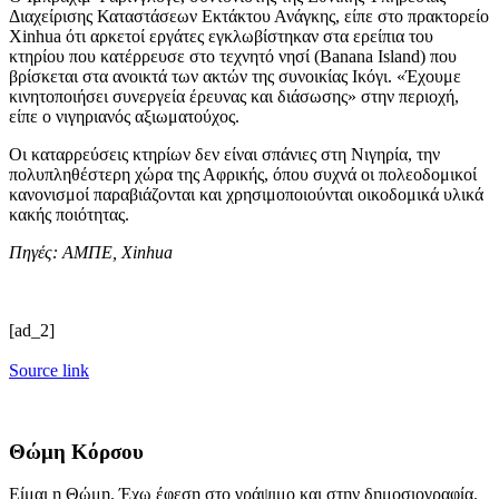
Διαχείρισης Καταστάσεων Εκτάκτου Ανάγκης, είπε στο πρακτορείο
Xinhua ότι αρκετοί εργάτες εγκλωβίστηκαν στα ερείπια του
κτηρίου που κατέρρευσε στο τεχνητό νησί (Banana Island) που
βρίσκεται στα ανοικτά των ακτών της συνοικίας Ικόγι. «Έχουμε
κινητοποιήσει συνεργεία έρευνας και διάσωσης» στην περιοχή,
είπε ο νιγηριανός αξιωματούχος.
Οι καταρρεύσεις κτηρίων δεν είναι σπάνιες στη Νιγηρία, την
πολυπληθέστερη χώρα της Αφρικής, όπου συχνά οι πολεοδομικοί
κανονισμοί παραβιάζονται και χρησιμοποιούνται οικοδομικά υλικά
κακής ποιότητας.
Πηγές: ΑΜΠΕ, Xinhua
[ad_2]
Source link
Θώμη Κόρσου
Είμαι η Θώμη. Έχω έφεση στο γράψιμο και στην δημοσιογραφία.