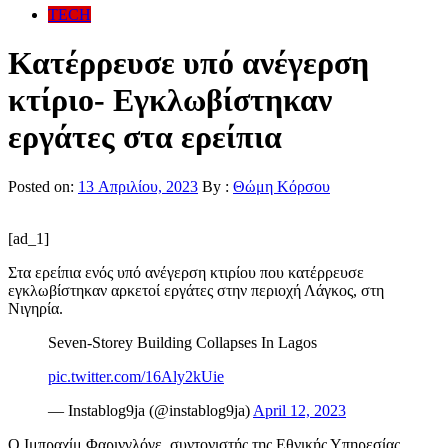
TECH
Κατέρρευσε υπό ανέγερση
κτίριο- Εγκλωβίστηκαν
εργάτες στα ερείπια
Posted on:
13 Απριλίου, 2023
By :
Θώμη Κόρσου
[ad_1]
Στα ερείπια ενός υπό ανέγερση κτιρίου που κατέρρευσε
εγκλωβίστηκαν αρκετοί εργάτες στην περιοχή Λάγκος, στη
Νιγηρία.
Seven-Storey Building Collapses In Lagos
pic.twitter.com/16Aly2kUie
— Instablog9ja (@instablog9ja)
April 12, 2023
Ο Ιμπραχίμ Φαρινγλόγε, συντονιστής της Εθνικής Υπηρεσίας