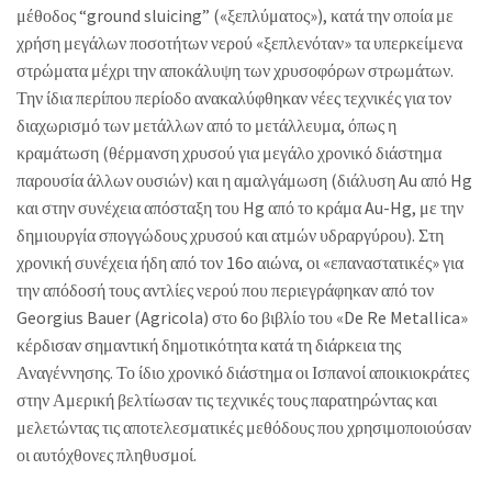
μέθοδος “ground sluicing” («ξεπλύματος»), κατά την οποία με
χρήση μεγάλων ποσοτήτων νερού «ξεπλενόταν» τα υπερκείμενα
στρώματα μέχρι την αποκάλυψη των χρυσοφόρων στρωμάτων.
Την ίδια περίπου περίοδο ανακαλύφθηκαν νέες τεχνικές για τον
διαχωρισμό των μετάλλων από το μετάλλευμα, όπως η
κραμάτωση (θέρμανση χρυσού για μεγάλο χρονικό διάστημα
παρουσία άλλων ουσιών) και η αμαλγάμωση (διάλυση Au από Hg
και στην συνέχεια απόσταξη του Hg από το κράμα Au-Hg, με την
δημιουργία σπογγώδους χρυσού και ατμών υδραργύρου). Στη
χρονική συνέχεια ήδη από τον 16o αιώνα, οι «επαναστατικές» για
την απόδοσή τους αντλίες νερού που περιεγράφηκαν από τον
Georgius Bauer (Agricola) στο 6ο βιβλίο του «De Re Metallica»
κέρδισαν σημαντική δημοτικότητα κατά τη διάρκεια της
Αναγέννησης. Το ίδιο χρονικό διάστημα οι Ισπανοί αποικιοκράτες
στην Αμερική βελτίωσαν τις τεχνικές τους παρατηρώντας και
μελετώντας τις αποτελεσματικές μεθόδους που χρησιμοποιούσαν
οι αυτόχθονες πληθυσμοί.