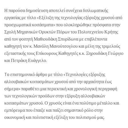
Η παρούσα δημοσίευση αποτελεί συνέχεια διπλωματικής
εργασίας με τίτλο «Εξέλιξη της τεχνολογίας εξόρυξης χρυσού από
προσχωματικά κοιτάσματα» που ολοκληρώθηκε πρόσφατα στην
Σχολή Μηχανικών Ορυκτών Πόρων του Πολυτεχνείου Κρήτης
από τον φοιτητή Μαθιουδάκη Σπυρίδωνα με επιβλέποντα
καθηγητή τον κ. Μανόλη Μανούτσογλου και μέλη της τριμελούς
εξεταστικής τους Επίκουρους Καθηγητές κ.κ. Ξηρουδάκη Γεώργιο
και Πετράκη Ευάγγελο.
To επιστημονικό άρθρο με τίτλο «Τεχνολογίες εξόρυξης
αλλουβιακών κοιτασμάτων χρυσού από την αρχαιότητα έως
σήμερα» παραθέτει μια περιεκτική και χρονολογική περιγραφή
των τεχνολογικών προόδων στην εξόρυξη αλλουβιακών
κοιτασμάτων χρυσού. Ο χρυσός είναι ένα πολύτιμο μέταλλο και
εμπόρευμα που έπαιξε και παίζει σημαντικό ρόλο στην
οικονομική και πολιτιστική εξέλιξη του πολιτισμού μας.