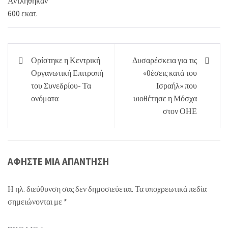
Πλοήγηση
Ορίστηκε η Κεντρική
Δυσαρέσκεια για τις
άρθρων
Οργανωτική Επιτροπή
«θέσεις κατά του
του Συνεδρίου- Τα
Ισραήλ» που
ονόματα
υιοθέτησε η Μόσχα
στον ΟΗΕ
ΑΦΉΣΤΕ ΜΙΑ ΑΠΆΝΤΗΣΗ
Η ηλ. διεύθυνση σας δεν δημοσιεύεται.
Τα υποχρεωτικά πεδία
σημειώνονται με
*