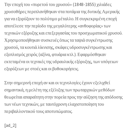
Την εποχή του «πυρετού του χρυσού» (1848-1855) χιλιάδες
χρυσοθήρες περιπλανήθηκαν στα ποτάμια της δυτικής Αμερικής
για να εξορύξουν το πολύτιμο μέταλλο. Η συγκεκριμένη εποχή
αποτέλεσε την περίοδο της μεγαλύτερης «ανθοφορίας» των
τεχνικών εξόρυξης και επεξεργασίας του προσχωματικού χρυσού.
Χρησιμοποιήθηκαν συσκευές όπως τα ταψιά συγκέντρωσης
χρυσού, τα κουτιά λίκνισης, σκάφες υδροσυγκέντρωσης και
εξοπλισμός χειρός (αξίνα, φτυάρια κτλ.). Εφαρμόσθηκαν
εκτεταμένα οι τεχνικές της υδραυλικής εξόρυξης, των υπόγειων
εξορύξεων με στοές και οι βυθοκορήσεις.
Στην σημερινή εποχή αν και οι τεχνολογίες έχουν εξελιχθεί
σημαντικά, η μελέτη της εξέλιξης των πρωταρχικών μεθόδων
θεωρείται απαραίτητη στην πορεία προς την αύξηση της απόδοσης
των νέων τεχνικών, με ταυτόχρονη ελαχιστοποίηση του
περιβαλλοντικού τους αποτυπώματος.
[ad_2]