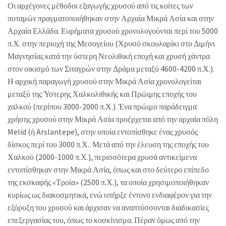
Οι αρχέγονες μέθοδοι εξαγωγής χρυσού από τις κοίτες των
ποταμών πραγματοποιήθηκαν στην Αρχαία Μικρά Ασία και στην
Αρχαία Ελλάδα. Ευρήματα χρυσού χρονολογούνται περί του 5000
π.Χ. στην περιοχή της Μεσογείου (Χρυσό σκουλαρίκι στο Διμήνι
Μαγνησίας κατά την ύστερη Νεολιθική εποχή και χρυσή χάντρα
στον οικισμό των Σιταγρών στην Δράμα μεταξύ 4600-4200 π.Χ.).
Η αρχική παραγωγή χρυσού στην Μικρά Ασία χρονολογείται
μεταξύ της Ύστερης Χαλκολιθικής και Πρώιμης εποχής του
χαλκού (περίπου 3000-2000 π.Χ.). Ένα πρώιμο παράδειγμα
χρήσης χρυσού στην Μικρά Ασία προέρχεται από την αρχαία πόλη
Melid (ή Arslantepe), στην οποία εντοπίσθηκε ένας χρυσός
δίσκος περί του 3000 π.Χ.. Μετά από την έλευση της εποχής του
Χαλκού (2000-1000 π.Χ.), περισσότερα χρυσά αντικείμενα
εντοπίσθηκαν στην Μικρά Ασία, όπως και στο δεύτερο επίπεδο
της εκσκαφής «Τροία» (2500 π.Χ.), τα οποία χρησιμοποιήθηκαν
κυρίως ως διακοσμητικά, ενώ υπήρξε έντονο ενδιαφέρον για την
εξόρυξη του χρυσού και άρχισαν να αναπτύσσονται διαδικασίες
επεξεργασίας του, όπως το κοσκίνισμα. Πέραν όμως από την