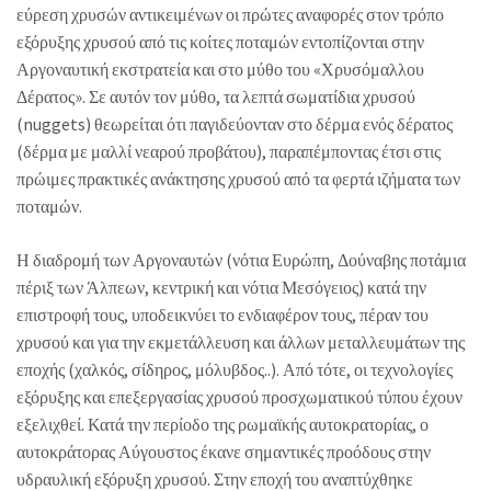
εύρεση χρυσών αντικειμένων οι πρώτες αναφορές στον τρόπο
εξόρυξης χρυσού από τις κοίτες ποταμών εντοπίζονται στην
Αργοναυτική εκστρατεία και στο μύθο του «Χρυσόμαλλου
Δέρατος». Σε αυτόν τον μύθο, τα λεπτά σωματίδια χρυσού
(nuggets) θεωρείται ότι παγιδεύονταν στο δέρμα ενός δέρατος
(δέρμα με μαλλί νεαρού προβάτου), παραπέμποντας έτσι στις
πρώιμες πρακτικές ανάκτησης χρυσού από τα φερτά ιζήματα των
ποταμών.
Η διαδρομή των Αργοναυτών (νότια Ευρώπη, Δούναβης ποτάμια
πέριξ των Άλπεων, κεντρική και νότια Μεσόγειος) κατά την
επιστροφή τους, υποδεικνύει το ενδιαφέρον τους, πέραν του
χρυσού και για την εκμετάλλευση και άλλων μεταλλευμάτων της
εποχής (χαλκός, σίδηρος, μόλυβδος..). Από τότε, οι τεχνολογίες
εξόρυξης και επεξεργασίας χρυσού προσχωματικού τύπου έχουν
εξελιχθεί. Κατά την περίοδο της ρωμαϊκής αυτοκρατορίας, ο
αυτοκράτορας Αύγουστος έκανε σημαντικές προόδους στην
υδραυλική εξόρυξη χρυσού. Στην εποχή του αναπτύχθηκε