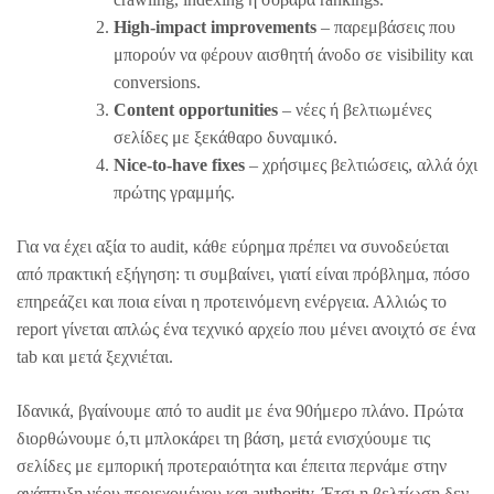
High-impact improvements
– παρεμβάσεις που
μπορούν να φέρουν αισθητή άνοδο σε visibility και
conversions.
Content opportunities
– νέες ή βελτιωμένες
σελίδες με ξεκάθαρο δυναμικό.
Nice-to-have fixes
– χρήσιμες βελτιώσεις, αλλά όχι
πρώτης γραμμής.
Για να έχει αξία το audit, κάθε εύρημα πρέπει να συνοδεύεται
από πρακτική εξήγηση: τι συμβαίνει, γιατί είναι πρόβλημα, πόσο
επηρεάζει και ποια είναι η προτεινόμενη ενέργεια. Αλλιώς το
report γίνεται απλώς ένα τεχνικό αρχείο που μένει ανοιχτό σε ένα
tab και μετά ξεχνιέται.
Ιδανικά, βγαίνουμε από το audit με ένα 90ήμερο πλάνο. Πρώτα
διορθώνουμε ό,τι μπλοκάρει τη βάση, μετά ενισχύουμε τις
σελίδες με εμπορική προτεραιότητα και έπειτα περνάμε στην
ανάπτυξη νέου περιεχομένου και
authority
. Έτσι η βελτίωση δεν