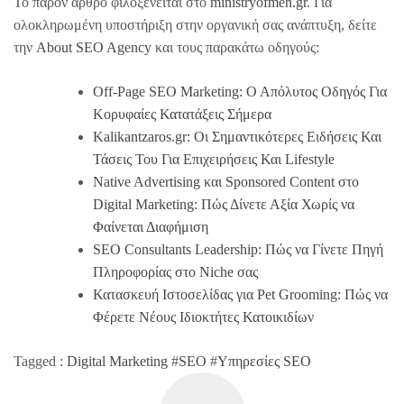
Το παρόν άρθρο φιλοξενείται στο
ministryofmen.gr
. Για
ολοκληρωμένη υποστήριξη στην οργανική σας ανάπτυξη, δείτε
την
About SEO Agency
και τους παρακάτω οδηγούς:
Off-Page SEO Marketing: Ο Απόλυτος Οδηγός Για
Κορυφαίες Κατατάξεις Σήμερα
Kalikantzaros.gr: Οι Σημαντικότερες Ειδήσεις Και
Τάσεις Του Για Επιχειρήσεις Και Lifestyle
Native Advertising και Sponsored Content στο
Digital Marketing: Πώς Δίνετε Αξία Χωρίς να
Φαίνεται Διαφήμιση
SEO Consultants Leadership: Πώς να Γίνετε Πηγή
Πληροφορίας στο Niche σας
Κατασκευή Ιστοσελίδας για Pet Grooming: Πώς να
Φέρετε Νέους Ιδιοκτήτες Κατοικιδίων
Tagged :
Digital Marketing
#
SEO
#
Υπηρεσίες SEO