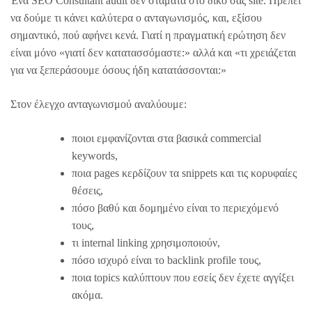
Ένα SEO Consultant audit δεν σταματά στο δικό σας site. Πρέπει
να δούμε τι κάνει καλύτερα ο ανταγωνισμός, και, εξίσου
σημαντικό, πού αφήνει κενά. Γιατί η πραγματική ερώτηση δεν
είναι μόνο «γιατί δεν κατατασσόμαστε:» αλλά και «τι χρειάζεται
για να ξεπεράσουμε όσους ήδη κατατάσσονται:»
Στον έλεγχο ανταγωνισμού αναλύουμε:
ποιοι εμφανίζονται στα βασικά commercial
keywords,
ποια pages κερδίζουν τα snippets και τις κορυφαίες
θέσεις,
πόσο βαθύ και δομημένο είναι το περιεχόμενό
τους,
τι internal linking χρησιμοποιούν,
πόσο ισχυρό είναι το backlink profile τους,
ποια topics καλύπτουν που εσείς δεν έχετε αγγίξει
ακόμα.