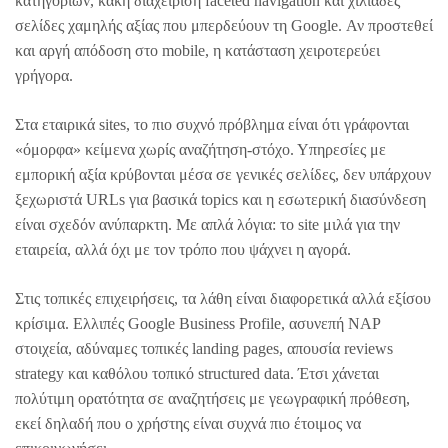
κατηγοριών, κακή διαχείριση faceted navigation και χιλιάδες
σελίδες χαμηλής αξίας που μπερδεύουν τη Google. Αν προστεθεί
και αργή απόδοση στο mobile, η κατάσταση χειροτερεύει
γρήγορα.
Στα εταιρικά sites, το πιο συχνό πρόβλημα είναι ότι γράφονται
«όμορφα» κείμενα χωρίς αναζήτηση-στόχο. Υπηρεσίες με
εμπορική αξία κρύβονται μέσα σε γενικές σελίδες, δεν υπάρχουν
ξεχωριστά URLs για βασικά topics και η εσωτερική διασύνδεση
είναι σχεδόν ανύπαρκτη. Με απλά λόγια: το site μιλά για την
εταιρεία, αλλά όχι με τον τρόπο που ψάχνει η αγορά.
Στις τοπικές επιχειρήσεις, τα λάθη είναι διαφορετικά αλλά εξίσου
κρίσιμα. Ελλιπές Google Business Profile, ασυνεπή NAP
στοιχεία, αδύναμες τοπικές landing pages, απουσία reviews
strategy και καθόλου τοπικό structured data. Έτσι χάνεται
πολύτιμη ορατότητα σε αναζητήσεις με γεωγραφική πρόθεση,
εκεί δηλαδή που ο χρήστης είναι συχνά πιο έτοιμος να