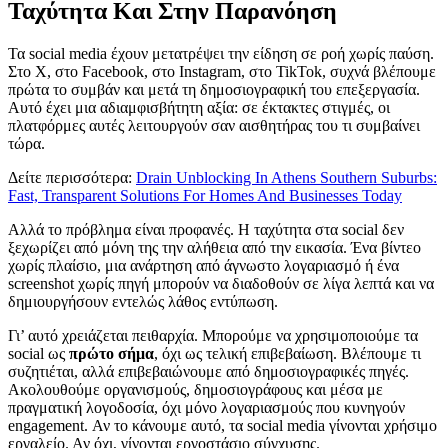
Ταχύτητα Και Στην Παρανόηση
Τα social media έχουν μετατρέψει την είδηση σε ροή χωρίς παύση.
Στο X, στο Facebook, στο Instagram, στο TikTok, συχνά βλέπουμε
πρώτα το συμβάν και μετά τη δημοσιογραφική του επεξεργασία.
Αυτό έχει μια αδιαμφισβήτητη αξία: σε έκτακτες στιγμές, οι
πλατφόρμες αυτές λειτουργούν σαν αισθητήρας του τι συμβαίνει
τώρα.
Δείτε περισσότερα:
Drain Unblocking In Athens Southern Suburbs:
Fast, Transparent Solutions For Homes And Businesses Today
Αλλά το πρόβλημα είναι προφανές. Η ταχύτητα στα social δεν
ξεχωρίζει από μόνη της την αλήθεια από την εικασία. Ένα βίντεο
χωρίς πλαίσιο, μια ανάρτηση από άγνωστο λογαριασμό ή ένα
screenshot χωρίς πηγή μπορούν να διαδοθούν σε λίγα λεπτά και να
δημιουργήσουν εντελώς λάθος εντύπωση.
Γι’ αυτό χρειάζεται πειθαρχία. Μπορούμε να χρησιμοποιούμε τα
social ως
πρώτο σήμα
, όχι ως τελική επιβεβαίωση. Βλέπουμε τι
συζητιέται, αλλά επιβεβαιώνουμε από δημοσιογραφικές πηγές.
Ακολουθούμε οργανισμούς, δημοσιογράφους και μέσα με
πραγματική λογοδοσία, όχι μόνο λογαριασμούς που κυνηγούν
engagement. Αν το κάνουμε αυτό, τα social media γίνονται χρήσιμο
εργαλείο. Αν όχι, γίνονται εργοστάσιο σύγχυσης.