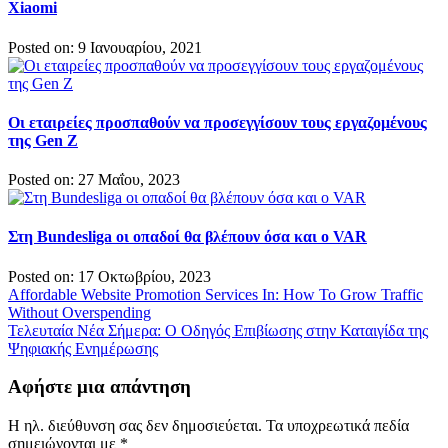
Xiaomi
Posted on: 9 Ιανουαρίου, 2021
Οι εταιρείες προσπαθούν να προσεγγίσουν τους εργαζομένους
της Gen Z
Posted on: 27 Μαΐου, 2023
Στη Bundesliga οι οπαδοί θα βλέπουν όσα και ο VAR
Posted on: 17 Οκτωβρίου, 2023
Πλοήγηση
Affordable Website Promotion Services In: How To Grow Traffic
Without Overspending
άρθρων
Τελευταία Νέα Σήμερα: Ο Οδηγός Επιβίωσης στην Καταιγίδα της
Ψηφιακής Ενημέρωσης
Αφήστε μια απάντηση
Η ηλ. διεύθυνση σας δεν δημοσιεύεται.
Τα υποχρεωτικά πεδία
σημειώνονται με
*