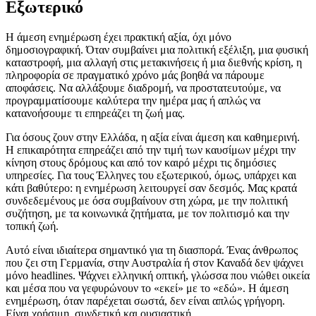
Εξωτερικό
Η άμεση ενημέρωση έχει πρακτική αξία, όχι μόνο
δημοσιογραφική. Όταν συμβαίνει μια πολιτική εξέλιξη, μια φυσική
καταστροφή, μια αλλαγή στις μετακινήσεις ή μια διεθνής κρίση, η
πληροφορία σε πραγματικό χρόνο μάς βοηθά να πάρουμε
αποφάσεις. Να αλλάξουμε διαδρομή, να προστατευτούμε, να
προγραμματίσουμε καλύτερα την ημέρα μας ή απλώς να
κατανοήσουμε τι επηρεάζει τη ζωή μας.
Για όσους ζουν στην Ελλάδα, η αξία είναι άμεση και καθημερινή.
Η επικαιρότητα επηρεάζει από την τιμή των καυσίμων μέχρι την
κίνηση στους δρόμους και από τον καιρό μέχρι τις δημόσιες
υπηρεσίες. Για τους Έλληνες του εξωτερικού, όμως, υπάρχει και
κάτι βαθύτερο: η ενημέρωση λειτουργεί σαν δεσμός. Μας κρατά
συνδεδεμένους με όσα συμβαίνουν στη χώρα, με την πολιτική
συζήτηση, με τα κοινωνικά ζητήματα, με τον πολιτισμό και την
τοπική ζωή.
Αυτό είναι ιδιαίτερα σημαντικό για τη διασπορά. Ένας άνθρωπος
που ζει στη Γερμανία, στην Αυστραλία ή στον Καναδά δεν ψάχνει
μόνο headlines. Ψάχνει ελληνική οπτική, γλώσσα που νιώθει οικεία
και μέσα που να γεφυρώνουν το «εκεί» με το «εδώ». Η άμεση
ενημέρωση, όταν παρέχεται σωστά, δεν είναι απλώς γρήγορη.
Είναι χρήσιμη, συνδετική και ουσιαστική.