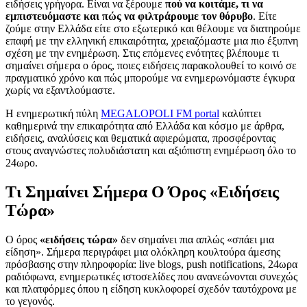
ειδήσεις γρήγορα. Είναι να ξέρουμε
πού να κοιτάμε, τι να
εμπιστευόμαστε και πώς να φιλτράρουμε τον θόρυβο
. Είτε
ζούμε στην Ελλάδα είτε στο εξωτερικό και θέλουμε να διατηρούμε
επαφή με την ελληνική επικαιρότητα, χρειαζόμαστε μια πιο έξυπνη
σχέση με την ενημέρωση. Στις επόμενες ενότητες βλέπουμε τι
σημαίνει σήμερα ο όρος, ποιες ειδήσεις παρακολουθεί το κοινό σε
πραγματικό χρόνο και πώς μπορούμε να ενημερωνόμαστε έγκυρα
χωρίς να εξαντλούμαστε.
Η ενημερωτική πύλη
MEGALOPOLI FM portal
καλύπτει
καθημερινά την επικαιρότητα από Ελλάδα και κόσμο με άρθρα,
ειδήσεις, αναλύσεις και θεματικά αφιερώματα, προσφέροντας
στους αναγνώστες πολυδιάστατη και αξιόπιστη ενημέρωση όλο το
24ωρο.
Τι Σημαίνει Σήμερα Ο Όρος «Ειδήσεις
Τώρα»
Ο όρος
«ειδήσεις τώρα»
δεν σημαίνει πια απλώς «σπάει μια
είδηση». Σήμερα περιγράφει μια ολόκληρη κουλτούρα άμεσης
πρόσβασης στην πληροφορία: live blogs, push notifications, 24ωρα
ραδιόφωνα, ενημερωτικές ιστοσελίδες που ανανεώνονται συνεχώς
και πλατφόρμες όπου η είδηση κυκλοφορεί σχεδόν ταυτόχρονα με
το γεγονός.