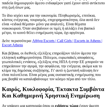
παιδεία δημιουργούν άμεσο ενδιαφέρον γιατί έχουν απτό αντίκτυπο
στη ζωή όλων μας.
Το ίδιο ισχύει και για την οικονομία. Πληθωρισμός, επιτόκια,
κόστος ενέργειας, τουρισμός, επιχειρηματικότητα, όλα αυτά δεν
είναι «ειδικά θέματα» μόνο για αναλυτές. Είναι θέματα
νοικοκυριού. Όταν ανεβαίνουν οι τιμές ή αλλάζει ένα βασικό
μέτρο, το κοινό θέλει ενημέρωση τώρα, όχι αργότερα.
Δείτε περισσότερα:
Αθήνα Εscorts | Call Girls | Escorts in Athens |
Escort Athens
Και βέβαια, οι διεθνείς εξελίξεις επηρεάζουν πλέον άμεσα την
ελληνική καθημερινότητα. Πόλεμοι, ευρωπαϊκές αποφάσεις,
γεωπολιτικές εντάσεις, εξελίξεις στις ΗΠΑ ή στην ΕΕ μπορούν να
επηρεάσουν την αγορά, την ασφάλεια, την ενέργεια, ακόμα και το
κλίμα της δημόσιας συζήτησης. Γι’ αυτό η ζωντανή κάλυψη δεν
είναι πολυτέλεια. Είναι μέρος μιας ουσιαστικής ενημέρωσης που
μας βοηθά να καταλαβαίνουμε τον κόσμο πέρα από τον τίτλο.
Καιρός, Κυκλοφορία, Έκτακτα Συμβάντα
Και Καθημερινή Χρηστική Ενημέρωση
Αν υπάρχει μια κατηγορία όπου οι
ειδήσεις τώρα
έχουν άμεση