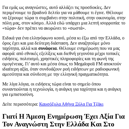
Για εμάς ως αναγνώστες, αυτό αλλάζει τις προσδοκίες. Δεν
περιμένουμε το βραδινό δελτίο για να μάθουμε τι έγινε. Θέλουμε
να ξέρουμε τώρα τι συμβαίνει στην πολιτική, στην οικονομία, στην
πόλη μας, στον κόσμο. Αλλά εδώ υπάρχει μια λεπτή ισορροπία: το
«τώρα» δεν πρέπει να ακυρώνει το «σωστά».
Ειδικά για ένα ελληνόφωνο κοινό, μέσα κι έξω από την Ελλάδα, ο
όρος έχει και μια δεύτερη διάσταση. Δεν αναζητούμε μόνο
ταχύτητα, αλλά και
συνάφεια
. Θέλουμε ενημέρωση που να μας
αφορά: από εθνικές εξελίξεις και διεθνή γεγονότα μέχρι τοπικές
ειδήσεις, πολιτισμό, χρηστικές πληροφορίες και τη φωνή της
ομογένειας. Γι’ αυτό και μέσα όπως το Megalopoli FM αποκτούν
ιδιαίτερη αξία, όταν συνδυάζουν ροή ειδήσεων με ραδιοφωνική
αμεσότητα και σύνδεση με την ελληνική πραγματικότητα.
Με λίγα λόγια, οι ειδήσεις τώρα είναι το σημείο όπου
συναντιούνται η τεχνολογία, η ανάγκη για ταχύτητα και η ανάγκη
για εμπιστοσύνη.
Δείτε περισσότερα:
Καυσόξυλα Αθήνα Ξύλα Για Τζάκι
Γιατί Η Άμεση Ενημέρωση Έχει Αξία Για
Τον Αναγνώστη Στην Ελλάδα Και Στο