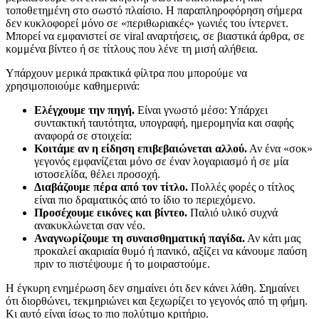
τοποθετημένη στο σωστό πλαίσιο. Η παραπληροφόρηση σήμερα
δεν κυκλοφορεί μόνο σε «περιθωριακές» γωνιές του ίντερνετ.
Μπορεί να εμφανιστεί σε viral αναρτήσεις, σε βιαστικά άρθρα, σε
κομμένα βίντεο ή σε τίτλους που λένε τη μισή αλήθεια.
Υπάρχουν μερικά πρακτικά φίλτρα που μπορούμε να
χρησιμοποιούμε καθημερινά:
Ελέγχουμε την πηγή.
Είναι γνωστό μέσο: Υπάρχει
συντακτική ταυτότητα, υπογραφή, ημερομηνία και σαφής
αναφορά σε στοιχεία:
Κοιτάμε αν η είδηση επιβεβαιώνεται αλλού.
Αν ένα «σοκ»
γεγονός εμφανίζεται μόνο σε έναν λογαριασμό ή σε μία
ιστοσελίδα, θέλει προσοχή.
Διαβάζουμε πέρα από τον τίτλο.
Πολλές φορές ο τίτλος
είναι πιο δραματικός από το ίδιο το περιεχόμενο.
Προσέχουμε εικόνες και βίντεο.
Παλιό υλικό συχνά
ανακυκλώνεται σαν νέο.
Αναγνωρίζουμε τη συναισθηματική παγίδα.
Αν κάτι μας
προκαλεί ακαριαία θυμό ή πανικό, αξίζει να κάνουμε παύση
πριν το πιστέψουμε ή το μοιραστούμε.
Η έγκυρη ενημέρωση δεν σημαίνει ότι δεν κάνει λάθη. Σημαίνει
ότι διορθώνει, τεκμηριώνει και ξεχωρίζει το γεγονός από τη φήμη.
Κι αυτό είναι ίσως το πιο πολύτιμο κριτήριο.