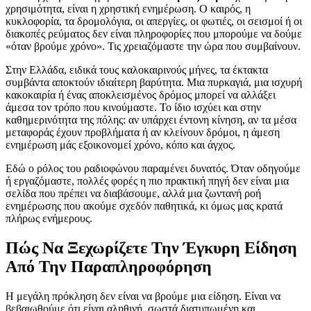
χρησιμότητα, είναι η χρηστική ενημέρωση. Ο καιρός, η
κυκλοφορία, τα δρομολόγια, οι απεργίες, οι φωτιές, οι σεισμοί ή οι
διακοπές ρεύματος δεν είναι πληροφορίες που μπορούμε να δούμε
«όταν βρούμε χρόνο». Τις χρειαζόμαστε την ώρα που συμβαίνουν.
Στην Ελλάδα, ειδικά τους καλοκαιρινούς μήνες, τα έκτακτα
συμβάντα αποκτούν ιδιαίτερη βαρύτητα. Μια πυρκαγιά, μια ισχυρή
κακοκαιρία ή ένας αποκλεισμένος δρόμος μπορεί να αλλάξει
άμεσα τον τρόπο που κινούμαστε. Το ίδιο ισχύει και στην
καθημερινότητα της πόλης: αν υπάρχει έντονη κίνηση, αν τα μέσα
μεταφοράς έχουν προβλήματα ή αν κλείνουν δρόμοι, η άμεση
ενημέρωση μάς εξοικονομεί χρόνο, κόπο και άγχος.
Εδώ ο ρόλος του ραδιοφώνου παραμένει δυνατός. Όταν οδηγούμε
ή εργαζόμαστε, πολλές φορές η πιο πρακτική πηγή δεν είναι μια
σελίδα που πρέπει να διαβάσουμε, αλλά μια ζωντανή ροή
ενημέρωσης που ακούμε σχεδόν παθητικά, κι όμως μας κρατά
πλήρως ενήμερους.
Πώς Να Ξεχωρίζετε Την Έγκυρη Είδηση
Από Την Παραπληροφόρηση
Η μεγάλη πρόκληση δεν είναι να βρούμε μια είδηση. Είναι να
βεβαιωθούμε ότι είναι αληθινή, σωστά διατυπωμένη και