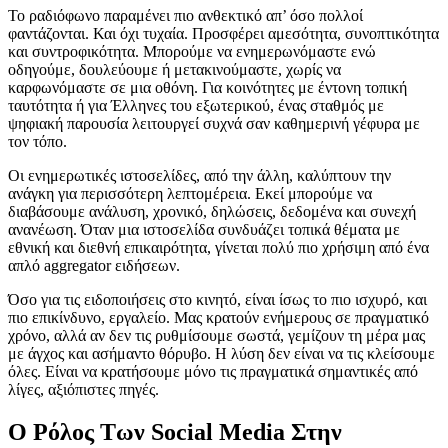
Το ραδιόφωνο παραμένει πιο ανθεκτικό απ’ όσο πολλοί
φαντάζονται. Και όχι τυχαία. Προσφέρει αμεσότητα, συνοπτικότητα
και συντροφικότητα. Μπορούμε να ενημερωνόμαστε ενώ
οδηγούμε, δουλεύουμε ή μετακινούμαστε, χωρίς να
καρφωνόμαστε σε μια οθόνη. Για κοινότητες με έντονη τοπική
ταυτότητα ή για Έλληνες του εξωτερικού, ένας σταθμός με
ψηφιακή παρουσία λειτουργεί συχνά σαν καθημερινή γέφυρα με
τον τόπο.
Οι ενημερωτικές ιστοσελίδες, από την άλλη, καλύπτουν την
ανάγκη για περισσότερη λεπτομέρεια. Εκεί μπορούμε να
διαβάσουμε ανάλυση, χρονικό, δηλώσεις, δεδομένα και συνεχή
ανανέωση. Όταν μια ιστοσελίδα συνδυάζει τοπικά θέματα με
εθνική και διεθνή επικαιρότητα, γίνεται πολύ πιο χρήσιμη από ένα
απλό aggregator ειδήσεων.
Όσο για τις ειδοποιήσεις στο κινητό, είναι ίσως το πιο ισχυρό, και
πιο επικίνδυνο, εργαλείο. Μας κρατούν ενήμερους σε πραγματικό
χρόνο, αλλά αν δεν τις ρυθμίσουμε σωστά, γεμίζουν τη μέρα μας
με άγχος και ασήμαντο θόρυβο. Η λύση δεν είναι να τις κλείσουμε
όλες. Είναι να κρατήσουμε μόνο τις πραγματικά σημαντικές από
λίγες, αξιόπιστες πηγές.
Ο Ρόλος Των Social Media Στην