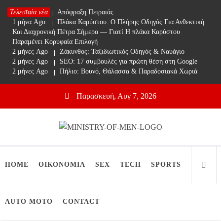
Skip
Τελευταία νέα
1 μήνα Ago
Απόφραξη Πειραιάς
to
1 μήνα Ago
Πλάκα Καρύστου: Ο Πλήρης Οδηγός Για Ανθεκτική
content
Και Διαχρονική Πέτρα Σήμερα — Γιατί Η πλάκα Καρύστου
Παραμένει Κορυφαία Επιλογή
2 μήνες Ago
Ζάκυνθος: Ταξιδιωτικός Οδηγός & Ναυάγιο
2 μήνες Ago
SEO: 17 συμβουλές για πρώτη θέση στη Google
2 μήνες Ago
Πήλιο: Βουνό, Θάλασσα & Παραδοσιακά Χωριά
Παρασκευή, Αυγ 7, 2026
Ministry Of Men
Online Lifestyle περιοδικό για Aνδρες
HOME
ΟΙΚΟΝΟΜΙΑ
SEX
TECH
SPORTS
AUTO MOTO
CONTACT