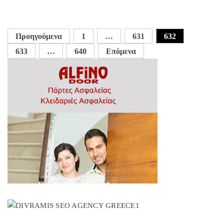
Σελιδοποίηση
Προηγούμενα
1
…
631
632
άρθρων
633
…
640
Επόμενα