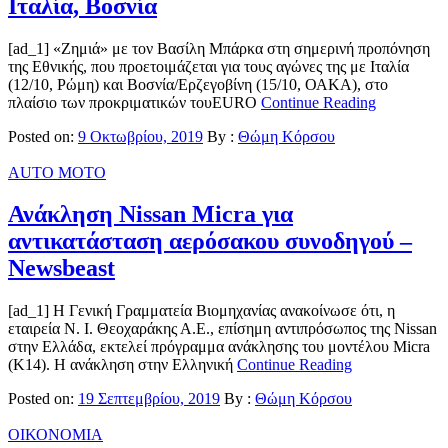
Ιταλία, Βοσνία
[ad_1] «Ζημιά» με τον Βασίλη Μπάρκα στη σημερινή προπόνηση
της Εθνικής, που προετοιμάζεται για τους αγώνες της με Ιταλία
(12/10, Ρώμη) και Βοσνία/Ερζεγοβίνη (15/10, ΟΑΚΑ), στο
πλαίσιο των προκριματικών τουEURO
Continue Reading
Posted on:
9 Οκτωβρίου, 2019
By :
Θώμη Κόρσου
AUTO MOTO
Ανάκληση Nissan Micra για
αντικατάσταση αερόσακου συνοδηγού –
Newsbeast
[ad_1] H Γενική Γραμματεία Βιομηχανίας ανακοίνωσε ότι, η
εταιρεία N. I. Θεοχαράκης Α.Ε., επίσημη αντιπρόσωπος της Nissan
στην Ελλάδα, εκτελεί πρόγραμμα ανάκλησης του μοντέλου Micra
(K14). Η ανάκληση στην Ελληνική
Continue Reading
Posted on:
19 Σεπτεμβρίου, 2019
By :
Θώμη Κόρσου
ΟΙΚΟΝΟΜΙΑ