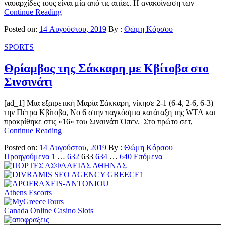
ναυαρχίδες τους είναι μία από τις αιτίες. Η ανακοίνωση των
Continue Reading
Posted on:
14 Αυγούστου, 2019
By :
Θώμη Κόρσου
SPORTS
Θρίαμβος της Σάκκαρη με Κβίτοβα στο
Σινσινάτι
[ad_1] Μια εξαιρετική Μαρία Σάκκαρη, νίκησε 2-1 (6-4, 2-6, 6-3)
την Πέτρα Κβίτοβα, Νο 6 στην παγκόσμια κατάταξη της WTA και
προκρίθηκε στις «16» του Σινσινάτι Όπεν. Στο πρώτο σετ,
Continue Reading
Posted on:
14 Αυγούστου, 2019
By :
Θώμη Κόρσου
Σελιδοποίηση
Προηγούμενα
1
…
632
633
634
…
640
Επόμενα
άρθρων
Athens Escorts
Canada Online Casino Slots