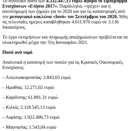
Το συνολικό ποσό των
4.332.447,15 ευρώ αφορά το Πρόγραμμα
Ενισχύσεων «Ετήσιο 2017».
Παράλληλα, «τρέχει» και η
αποπληρωμή των ζημιών για το 2020 και για τις καταστροφές από
τον
μεσογειακό κυκλώνα «Ιανό» τον Σεπτέμβριο του 2020.
Ήδη
τις τελευταίες ημέρες καταβλήθηκαν 4.611.970 ευρώ σε 3.136
δικαιούχους.
Το έργο εκτιμήσεων και πληρωμής αποζημιώσεων προβλέπεται να
ολοκληρωθεί μέχρι την 31η Ιανουαρίου 2021.
Ποσά ανά νομό
Αναλυτικά η κατανομή των ποσών για τις Κρατικές Οικονομικές
Ενισχύσεις:
– Αιτωλοακαρνανίας: 2.843,03 ευρώ
– Ημαθίας: 12.271,02 ευρώ
– Καρδίτσης: 61.891,31 ευρώ
– Κιλκίς: 2.118.545,13 ευρώ
– Λαρίσης: 1.922.496,73 ευρώ
– Μαγνησίας: 1.543,04 ευρώ