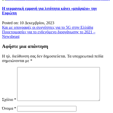
Η γερμανική εμμονή για λιτότητα κάνει «μπάχαλο» την
Ευρώπη
Posted on: 10 Δεκεμβρίου, 2023
Πλοήγηση
Και με υπογραφές οι συχνότητες για το 5G στην Ελλάδα
Προετοιμασίες για το ενδεχόμενο διοργάνωσης το 2021 –
άρθρων
Newsbeast
Αφήστε μια απάντηση
Η ηλ. διεύθυνση σας δεν δημοσιεύεται.
Τα υποχρεωτικά πεδία
σημειώνονται με
*
Σχόλιο
*
Όνομα
*