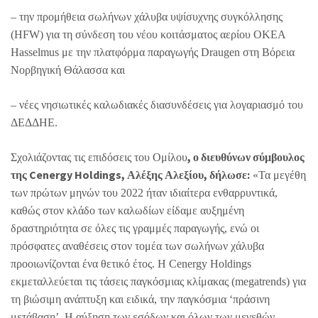
– την προμήθεια σωλήνων χάλυβα υψίσυχνης συγκόλλησης
(HFW) για τη σύνδεση του νέου κοιτάσματος αερίου OKEA
Hasselmus με την πλατφόρμα παραγωγής Draugen στη Βόρεια
Νορβηγική Θάλασσα και
– νέες νησιωτικές καλωδιακές διασυνδέσεις για λογαριασμό του
ΔΕΔΔΗΕ.
, ο διευθύνων σύμβουλος
Σχολιάζοντας τις επιδόσεις του Ομίλου
της Cenergy Holdings, Αλέξης Αλεξίου, δήλωσε:
«Τα μεγέθη
των πρώτων μηνών του 2022 ήταν ιδιαίτερα ενθαρρυντικά,
καθώς στον κλάδο των καλωδίων είδαμε αυξημένη
δραστηριότητα σε όλες τις γραμμές παραγωγής, ενώ οι
πρόσφατες αναθέσεις στον τομέα των σωλήνων χάλυβα
προοιωνίζονται ένα θετικό έτος. Η Cenergy Holdings
εκμεταλλεύεται τις τάσεις παγκόσμιας κλίμακας (megatrends) για
τη βιώσιμη ανάπτυξη και ειδικά, την παγκόσμια ‘πράσινη
μετάβαση’. Η αύξηση των εσόδων και όλων των μεγεθών