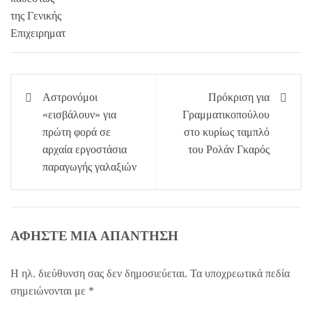
Πλοήγηση
Αστρονόμοι
Πρόκριση για
άρθρων
«εισβάλουν» για
Γραμματικοπούλου
πρώτη φορά σε
στο κυρίως ταμπλό
αρχαία εργοστάσια
του Ρολάν Γκαρός
παραγωγής γαλαξιών
ΑΦΉΣΤΕ ΜΙΑ ΑΠΆΝΤΗΣΗ
Η ηλ. διεύθυνση σας δεν δημοσιεύεται.
Τα υποχρεωτικά πεδία
σημειώνονται με
*