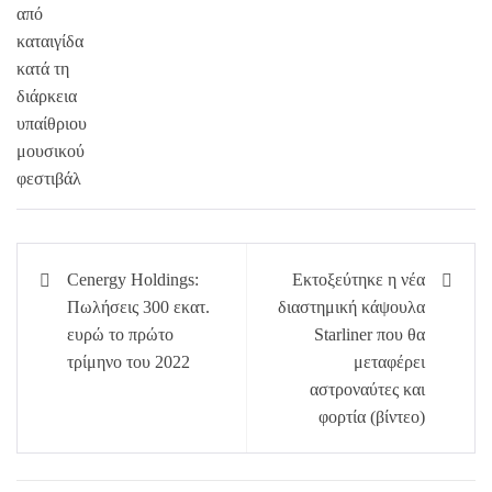
Πλοήγηση
Cenergy Holdings:
Εκτοξεύτηκε η νέα
άρθρων
Πωλήσεις 300 εκατ.
διαστημική κάψουλα
ευρώ το πρώτο
Starliner που θα
τρίμηνο του 2022
μεταφέρει
αστροναύτες και
φορτία (βίντεο)