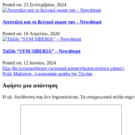
Posted on: 23 Σεπτεμβρίου, 2024
Ανεστάλη και το βελγικό γκραν πρι – Newsbeast
Posted on: 16 Απριλίου, 2020
Ταξίδι “SYM SIBERIA” – Newsbeast
Posted on: 12 Ιουνίου, 2024
Πλοήγηση
Πώς θα λειτουργήσουν εμπορικά καταστήματα-σούπερ μάρκετ
Ρεάλ Μαδρίτης, η κορυφαία ομάδα της 55ετίας
άρθρων
Αφήστε μια απάντηση
Η ηλ. διεύθυνση σας δεν δημοσιεύεται.
Τα υποχρεωτικά πεδία σημε