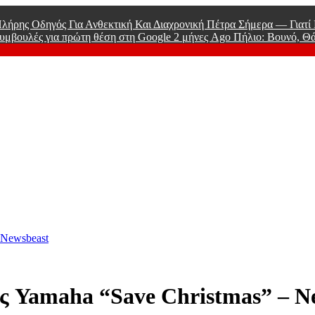
λήρης Οδηγός Για Ανθεκτική Και Διαχρονική Πέτρα Σήμερα — Γιατ
υμβουλές για πρώτη θέση στη Google
2 μήνες Ago
Πήλιο: Βουνό, Θ
 Men
 Newsbeast
ός Yamaha “Save Christmas” – N