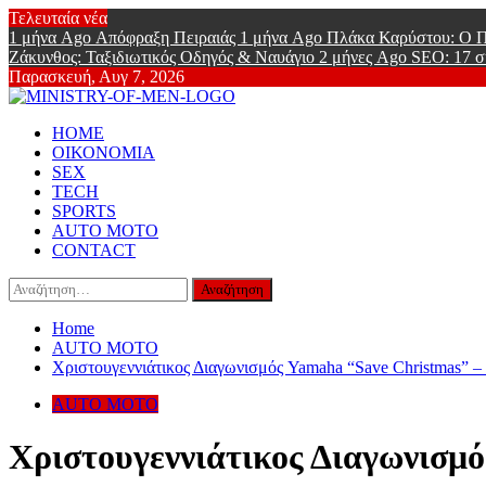
Skip
Τελευταία νέα
to
1 μήνα Ago
Απόφραξη Πειραιάς
1 μήνα Ago
Πλάκα Καρύστου: Ο Π
content
Ζάκυνθος: Ταξιδιωτικός Οδηγός & Ναυάγιο
2 μήνες Ago
SEO: 17 σ
Παρασκευή, Αυγ 7, 2026
Ministry Of
Primary
Online Lifestyle περιοδικό για Aνδρες
HOME
Menu
ΟΙΚΟΝΟΜΙΑ
SEX
TECH
SPORTS
AUTO MOTO
CONTACT
Αναζήτηση
για:
Home
AUTO MOTO
Χριστουγεννιάτικος Διαγωνισμός Yamaha “Save Christmas” –
AUTO MOTO
Χριστουγεννιάτικος Διαγωνισμ