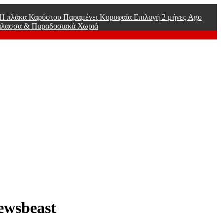
ί Η πλάκα Καρύστου Παραμένει Κορυφαία Επιλογή
2 μήνες Ago
άλασσα & Παραδοσιακά Χωριά
ewsbeast