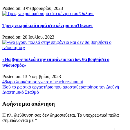
Posted on: 3 Φεβρουαρίου, 2023
Τρεις νεκροί από πυρά στο κέντρο του Όκλαντ
Posted on: 20 Ιουλίου, 2023
«Θα βγουν πολλά στην επιφάνεια και δεν θα βοηθήσει ο
ινδουισμός»
Posted on: 13 Νοεμβρίου, 2023
Πλοήγηση
48ωρο λουκέτο σε γνωστό beach restaurant
Ιδού το ρωσικό εργαστήριο που αποσταθεροποίησε τον Διεθνή
άρθρων
Διαστημικό Σταθμό
Αφήστε μια απάντηση
Η ηλ. διεύθυνση σας δεν δημοσιεύεται.
Τα υποχρεωτικά πεδία
σημειώνονται με
*