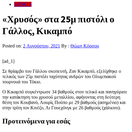
SPORTS
«Χρυσός» στα 25μ πιστόλι ο
Γάλλος, Κικαμπό
Posted on:
2 Αυγούστου, 2021
By :
Θώμη Κόρσου
[ad_1]
Σε θρίαμβο του Γάλλου σκοπευτή, Ζαν Κικαμπό, εξελίχθηκε ο
τελικός των 25μ πιστόλι ταχύτητας ανδρών του Ολυμπιακού
τουρνουά του Τόκιο.
Ο Κικαμπό συγκέντρωσε 34 βαθμούς στον τελικό και πανηγύρισε
την κατάκτηση του χρυσού μεταλλίου, αφήνοντας στη δεύτερη
θέση τον Κουβανό, Λουρίς Πούπο με 29 βαθμούς (ασημένιο) και
στην τρίτη τον Κινέζο, Λι Γουεχόνγκ με 26 βαθμούς (χάλκινο).
Προτεινόμενα για εσάς