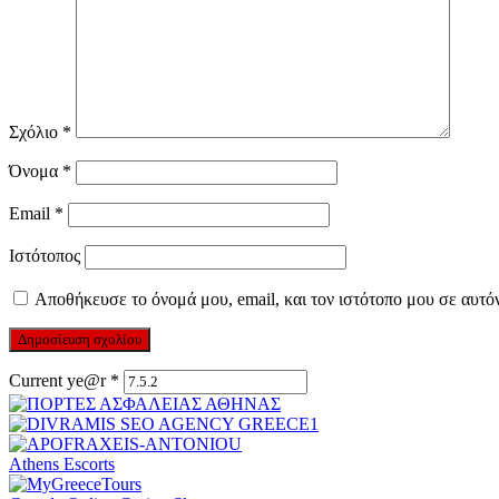
Σχόλιο
*
Όνομα
*
Email
*
Ιστότοπος
Αποθήκευσε το όνομά μου, email, και τον ιστότοπο μου σε αυτό
Current ye@r
*
Athens Escorts