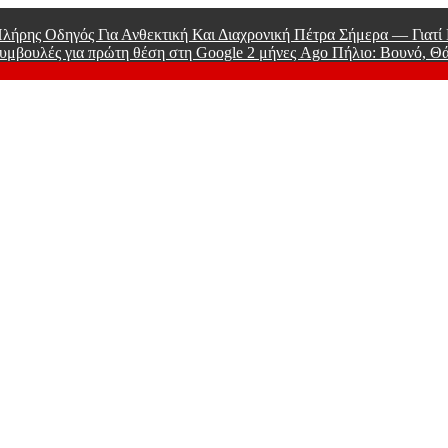
λήρης Οδηγός Για Ανθεκτική Και Διαχρονική Πέτρα Σήμερα — Γιατ
υμβουλές για πρώτη θέση στη Google
2 μήνες Ago
Πήλιο: Βουνό, Θ
 Men