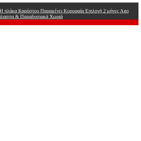
ί Η πλάκα Καρύστου Παραμένει Κορυφαία Επιλογή
2 μήνες Ago
άλασσα & Παραδοσιακά Χωριά