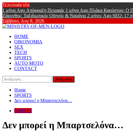
Skip
Τελευταία νέα
to
1 μήνα Ago
Απόφραξη Πειραιάς
1 μήνα Ago
Πλάκα Καρύστου: Ο Π
content
Ζάκυνθος: Ταξιδιωτικός Οδηγός & Ναυάγιο
2 μήνες Ago
SEO: 17 σ
Σάββατο, Αυγ 8, 2026
Ministry Of
Primary
Online Lifestyle περιοδικό για Aνδρες
HOME
Menu
ΟΙΚΟΝΟΜΙΑ
SEX
TECH
SPORTS
AUTO MOTO
CONTACT
Αναζήτηση
για:
Home
SPORTS
Δεν μπορεί η Μπαρτσελόνα…
SPORTS
Δεν μπορεί η Μπαρτσελόνα…