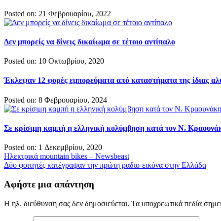
Posted on: 21 Φεβρουαρίου, 2022
Δεν μπορείς να δίνεις δικαίωμα σε τέτοιο αντίπαλο
Posted on: 10 Οκτωβρίου, 2020
Έκλεψαν 12 φορές εμπορεύματα από καταστήματα της ίδιας αλ
Posted on: 8 Φεβρουαρίου, 2024
Σε κρίσιμη καμπή η ελληνική κολύμβηση κατά τον Ν. Κραουνά
Posted on: 1 Δεκεμβρίου, 2020
Πλοήγηση
Hλεκτρικά mountain bikes – Newsbeast
Δύο φοιτητές κατέγραψαν την πρώτη ραδιο-εικόνα στην Ελλάδα
άρθρων
Αφήστε μια απάντηση
Η ηλ. διεύθυνση σας δεν δημοσιεύεται.
Τα υποχρεωτικά πεδία σημε