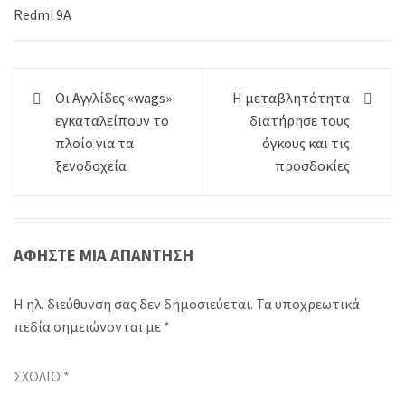
Πλοήγηση
Οι Αγγλίδες «wags»
Η μεταβλητότητα
άρθρων
εγκαταλείπουν το
διατήρησε τους
πλοίο για τα
όγκους και τις
ξενοδοχεία
προσδοκίες
ΑΦΉΣΤΕ ΜΙΑ ΑΠΆΝΤΗΣΗ
Η ηλ. διεύθυνση σας δεν δημοσιεύεται.
Τα υποχρεωτικά
πεδία σημειώνονται με
*
ΣΧΌΛΙΟ
*