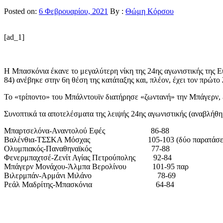
Posted on:
6 Φεβρουαρίου, 2021
By :
Θώμη Κόρσου
[ad_1]
Η Μπασκόνια έκανε το μεγαλύτερη νίκη της 24ης αγωνιστικής της Eu
84) ανέβηκε στην 6η θέση της κατάταξης και, πλέον, έχει τον πρώτο 
Το «τρίποντο» του Μπάλντουϊν διατήρησε «ζωντανή» την Μπάγερν, 
Συνοπτικά τα αποτελέσματα της λειψής 24ης αγωνιστικής (αναβλήθ
Μπαρτσελόνα-Αναντολού Εφές 86-88
Βαλένθια-ΤΣΣΚΑ Μόσχας 105-103 (δύο παρατάσει
Ολυμπιακός-Παναθηναϊκός 77-88
Φενερμπαχτσέ-Ζενίτ Αγίας Πετρούπολης 92-84
Μπάγερν Μονάχου-Άλμπα Βερολίνου 101-95 παρ
Βιλερμπάν-Αρμάνι Μιλάνο 78-69
Ρεάλ Μαδρίτης-Μπασκόνια 64-84