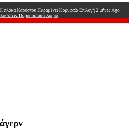
ί Η πλάκα Καρύστου Παραμένει Κορυφαία Επιλογή
2 μήνες Ago
άλασσα & Παραδοσιακά Χωριά
άγερν