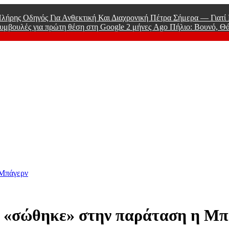
λήρης Οδηγός Για Ανθεκτική Και Διαχρονική Πέτρα Σήμερα — Γιατ
υμβουλές για πρώτη θέση στη Google
2 μήνες Ago
Πήλιο: Βουνό, Θ
 Men
 Μπάγερν
, «σώθηκε» στην παράταση η Μπ