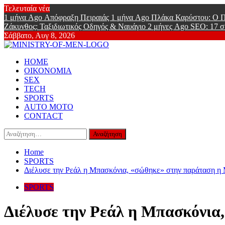
Skip
Τελευταία νέα
to
1 μήνα Ago
Απόφραξη Πειραιάς
1 μήνα Ago
Πλάκα Καρύστου: Ο Π
content
Ζάκυνθος: Ταξιδιωτικός Οδηγός & Ναυάγιο
2 μήνες Ago
SEO: 17 σ
Σάββατο, Αυγ 8, 2026
Ministry Of
Primary
Online Lifestyle περιοδικό για Aνδρες
HOME
Menu
ΟΙΚΟΝΟΜΙΑ
SEX
TECH
SPORTS
AUTO MOTO
CONTACT
Αναζήτηση
για:
Home
SPORTS
Διέλυσε την Ρεάλ η Μπασκόνια, «σώθηκε» στην παράταση η
SPORTS
Διέλυσε την Ρεάλ η Μπασκόνια