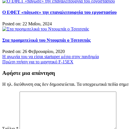
Ο ΕΦΕΤ «πάγωσε» την επαναλειτουργία του εργοστασίου
Posted on: 22 Μαΐου, 2024
Στα προημιτελικά του Ντουμπάι ο Τσιτσιπάς
Posted on: 26 Φεβρουαρίου, 2020
Πλοήγηση
Η αγωνία του να είσαι startuper μέσα στην πανδημία
Πρώτη πτήση για το μαχητικό F-15EX
άρθρων
Αφήστε μια απάντηση
Η ηλ. διεύθυνση σας δεν δημοσιεύεται.
Τα υποχρεωτικά πεδία σημε
Σχόλιο
*