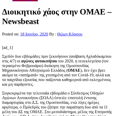
Διοικητικό χάος στην ΟΜΑΕ –
Newsbeast
Posted on:
18 Ιουνίου, 2020
By :
Θώμη Κόρσου
[ad_1]
Σχεδόν δυο εβδομάδες πριν ξεκινήσουν (ανάβαση Αχλαδόκαμπου
στις 4/7) οι
αγώνες αυτοκινήτου
του 2020, η νεοεκλεγείσα (τον
περασμένο Φεβρουάριο) διοίκηση της Ομοσπονδίας
Μηχανοκίνητου Αθλητισμού Ελλάδος (
ΟΜΑΕ
), δεν έχει βρει
ακόμα τα «πατήματά» της χτυπημένη από τον Covid-19, αλλά και
τα παιχνίδια εξουσίας που παίζονται καθημερινά από εκλεγμένους
και μη παράγοντες.
Συγκεκριμένα την τελευταία εβδομάδα ο Σύνδεσμος Οδηγών
Αγώνων Αυτοκινήτου (ΣΟΑΑ) έστειλε επιστολή έντονης
διαμαρτυρίας στο Δ.Σ. της Ομοσπονδίας, ενώ λίγες ημέρες
αργότερα, ο Πρόεδρός του ζήτησε την παραίτηση δυο από τα 11
μέλη του ΔΣ της ΟΜΑΕ. Στο μεσοδιάστημα, μέλος της Επιτροπής