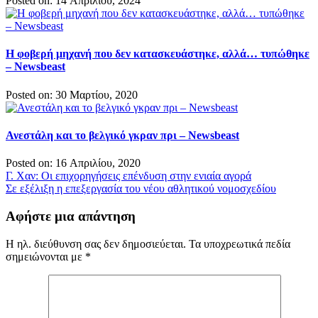
Posted on: 14 Απριλίου, 2024
Η φοβερή μηχανή που δεν κατασκευάστηκε, αλλά… τυπώθηκε
– Newsbeast
Posted on: 30 Μαρτίου, 2020
Ανεστάλη και το βελγικό γκραν πρι – Newsbeast
Posted on: 16 Απριλίου, 2020
Πλοήγηση
Γ. Χαν: Οι επιχορηγήσεις επένδυση στην ενιαία αγορά
Σε εξέλιξη η επεξεργασία του νέου αθλητικού νομοσχεδίου
άρθρων
Αφήστε μια απάντηση
Η ηλ. διεύθυνση σας δεν δημοσιεύεται.
Τα υποχρεωτικά πεδία
σημειώνονται με
*