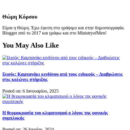
Θώμη Κόρσου
Είμαι η Θώμη. Έχω έφεση στο γράψιμο και στην δημοσιογραφία.
Blogger από το 2017 και γράφω και στο MinistryofMen!
You May Also Like
Ιλισός: Καμπανάκι κινδύνου από τους ειδικούς – Διαβρώσεις
στις κολώνες στήριξης
Posted on: 6 Ιανουαρίου, 2025
Η θερμοκρασία του κλιματισμού ο λόγος της φονικής
συμπλοκής
Posted on: 26 Ιουνίου, 2024