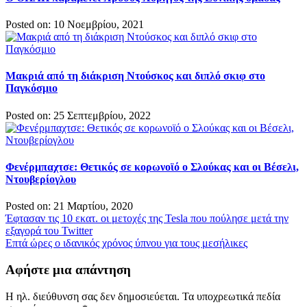
Posted on: 10 Νοεμβρίου, 2021
Μακριά από τη διάκριση Ντούσκος και διπλό σκιφ στο
Παγκόσμιο
Posted on: 25 Σεπτεμβρίου, 2022
Φενέρμπαχτσε: Θετικός σε κορωνοϊό ο Σλούκας και οι Βέσελι,
Ντουβερίογλου
Posted on: 21 Μαρτίου, 2020
Πλοήγηση
Έφτασαν τις 10 εκατ. οι μετοχές της Tesla που πούλησε μετά την
εξαγορά του Twitter
άρθρων
Επτά ώρες ο ιδανικός χρόνος ύπνου για τους μεσήλικες
Αφήστε μια απάντηση
Η ηλ. διεύθυνση σας δεν δημοσιεύεται.
Τα υποχρεωτικά πεδία