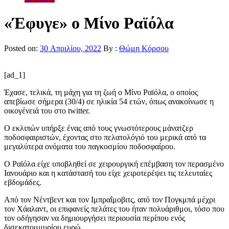
«Έφυγε» ο Μίνο Ραϊόλα
Posted on:
30 Απριλίου, 2022
By :
Θώμη Κόρσου
[ad_1]
Έχασε, τελικά, τη μάχη για τη ζωή ο Μίνο Ραϊόλα, ο οποίος
απεβίωσε σήμερα (30/4) σε ηλικία 54 ετών, όπως ανακοίνωσε η
οικογένειά του στο twitter.
Ο εκλιπών υπήρξε ένας από τους γνωστότερους μάνατζερ
ποδοσφαιριστών, έχοντας στο πελατολόγιό του μερικά από τα
μεγαλύτερα ονόματα του παγκοσμίου ποδοσφαίρου.
Ο Ραϊόλα είχε υποβληθεί σε χειρουργική επέμβαση τον περασμένο
Ιανουάριο και η κατάστασή του είχε χειροτερέψει τις τελευταίες
εβδομάδες.
Από τον Νέντβεντ και τον Ιμπραΐμοβιτς, από τον Πογκμπά μέχρι
τον Χάαλαντ, οι επιφανείς πελάτες του ήταν πολυάριθμοι, τόσο που
τον οδήγησαν να δημιουργήσει περιουσία περίπου ενός
δισεκατομμυρίου ευρώ.