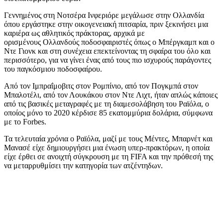
Γεννημένος στη Νοτσέρα Ινφεριόρε μεγάλωσε στην Ολλανδία
όπου εργάστηκε στην οικογενειακή πιτσαρία, πριν ξεκινήσει μια
καριέρα ως αθλητικός πράκτορας, αρχικά με
ορισμένους Ολλανδούς ποδοσφαιριστές όπως ο Μπέργκαμπ και ο
Ντε Γιονκ και στη συνέχεια επεκτείνοντας τη σφαίρα του όλο και
περισσότερο, για να γίνει ένας από τους πιο ισχυρούς παράγοντες
του παγκόσμιου ποδοσφαίρου.
Από τον Ιμπραΐμοβιτς στον Ρομπίνιο, από τον Πογκμπά στον
Μπαλοτέλι, από τον Λουκάκου στον Ντε Λιχτ, ήταν απλώς κάποιες
από τις βασικές μεταγραφές με τη διαμεσολάβηση του Ραϊόλα, ο
οποίος μόνο το 2020 κέρδισε 85 εκατομμύρια δολάρια, σύμφωνα
με το Forbes.
Τα τελευταία χρόνια ο Ραϊόλα, μαζί με τους Μέντες, Μπαρνέτ και
Μανασέ είχε δημιουργήσει μια ένωση υπερ-πρακτόρων, η οποία
είχε έρθει σε ανοιχτή σύγκρουση με τη FIFA και την πρόθεσή της
να μεταρρυθμίσει την κατηγορία των ατζέντηδων.