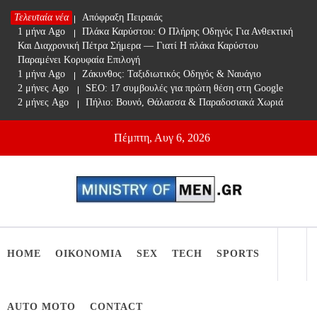
Skip
Τελευταία νέα
1 μήνα Ago
Απόφραξη Πειραιάς
to
1 μήνα Ago
Πλάκα Καρύστου: Ο Πλήρης Οδηγός Για Ανθεκτική
content
Και Διαχρονική Πέτρα Σήμερα — Γιατί Η πλάκα Καρύστου
Παραμένει Κορυφαία Επιλογή
1 μήνα Ago
Ζάκυνθος: Ταξιδιωτικός Οδηγός & Ναυάγιο
2 μήνες Ago
SEO: 17 συμβουλές για πρώτη θέση στη Google
2 μήνες Ago
Πήλιο: Βουνό, Θάλασσα & Παραδοσιακά Χωριά
Πέμπτη, Αυγ 6, 2026
Ministry Of Men
Online Lifestyle περιοδικό για Aνδρες
HOME
ΟΙΚΟΝΟΜΙΑ
SEX
TECH
SPORTS
AUTO MOTO
CONTACT