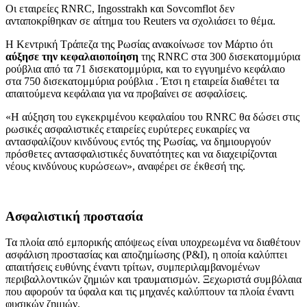
Οι εταιρείες RNRC, Ingosstrakh και Sovcomflot δεν
ανταποκρίθηκαν σε αίτημα του Reuters να σχολιάσει το θέμα.
Η Κεντρική Τράπεζα της Ρωσίας ανακοίνωσε τον Μάρτιο ότι
αύξησε την κεφαλαιοποίηση
της RNRC στα 300 δισεκατομμύρια
ρούβλια από τα 71 δισεκατομμύρια, και το εγγυημένο κεφάλαιο
στα 750 δισεκατομμύρια ρούβλια . Έτσι η εταιρεία διαθέτει τα
απαιτούμενα κεφάλαια για να προβαίνει σε ασφαλίσεις.
«Η αύξηση του εγκεκριμένου κεφαλαίου του RNRC θα δώσει στις
ρωσικές ασφαλιστικές εταιρείες ευρύτερες ευκαιρίες να
αντασφαλίζουν κινδύνους εντός της Ρωσίας, να δημιουργούν
πρόσθετες αντασφαλιστικές δυνατότητες και να διαχειρίζονται
νέους κινδύνους κυρώσεων», αναφέρει σε έκθεσή της.
Ασφαλιστική προστασία
Τα πλοία από εμπορικής απόψεως είναι υποχρεωμένα να διαθέτουν
ασφάλιση προστασίας και αποζημίωσης (P&I), η οποία καλύπτει
απαιτήσεις ευθύνης έναντι τρίτων, συμπεριλαμβανομένων
περιβαλλοντικών ζημιών και τραυματισμών. Ξεχωριστά συμβόλαια
που αφορούν τα ύφαλα και τις μηχανές καλύπτουν τα πλοία έναντι
φυσικών ζημιών.