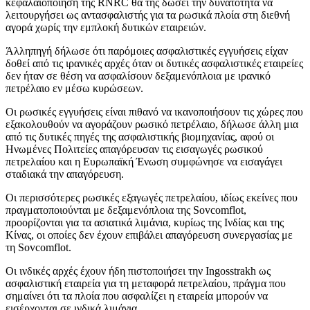
κεφαλαιοποίηση της RNRC θα της δώσει την δυνατότητα να
λειτουργήσει ως αντασφαλιστής για τα ρωσικά πλοία στη διεθνή
αγορά χωρίς την εμπλοκή δυτικών εταιρειών.
Άλληπηγή δήλωσε ότι παρόμοιες ασφαλιστικές εγγυήσεις είχαν
δοθεί από τις ιρανικές αρχές όταν οι δυτικές ασφαλιστικές εταιρείες
δεν ήταν σε θέση να ασφαλίσουν δεξαμενόπλοια με ιρανικό
πετρέλαιο εν μέσω κυρώσεων.
Οι ρωσικές εγγυήσεις είναι πιθανό να ικανοποιήσουν τις χώρες που
εξακολουθούν να αγοράζουν ρωσικό πετρέλαιο, δήλωσε άλλη μια
από τις δυτικές πηγές της ασφαλιστικής βιομηχανίας, αφού οι
Ηνωμένες Πολιτείες απαγόρευσαν τις εισαγωγές ρωσικού
πετρελαίου και η Ευρωπαϊκή Ένωση συμφώνησε να εισαγάγει
σταδιακά την απαγόρευση.
Οι περισσότερες ρωσικές εξαγωγές πετρελαίου, ιδίως εκείνες που
πραγματοποιούνται με δεξαμενόπλοια της Sovcomflot,
προορίζονται για τα ασιατικά λιμάνια, κυρίως της Ινδίας και της
Κίνας, οι οποίες δεν έχουν επιβάλει απαγόρευση συνεργασίας με
τη Sovcomflot.
Οι ινδικές αρχές έχουν ήδη πιστοποιήσει την Ingosstrakh ως
ασφαλιστική εταιρεία για τη μεταφορά πετρελαίου, πράγμα που
σημαίνει ότι τα πλοία που ασφαλίζει η εταιρεία μπορούν να
εισέρχονται σε ινδικά λιμάνια.