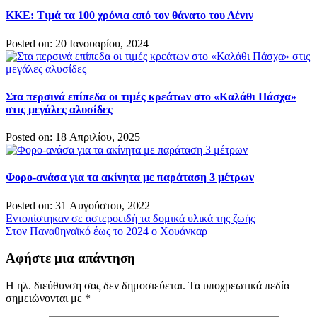
ΚΚΕ: Τιμά τα 100 χρόνια από τον θάνατο του Λένιν
Posted on: 20 Ιανουαρίου, 2024
Στα περσινά επίπεδα οι τιμές κρεάτων στο «Καλάθι Πάσχα»
στις μεγάλες αλυσίδες
Posted on: 18 Απριλίου, 2025
Φορο-ανάσα για τα ακίνητα με παράταση 3 μέτρων
Posted on: 31 Αυγούστου, 2022
Πλοήγηση
Εντοπίστηκαν σε αστεροειδή τα δομικά υλικά της ζωής
Στον Παναθηναϊκό έως το 2024 ο Χουάνκαρ
άρθρων
Αφήστε μια απάντηση
Η ηλ. διεύθυνση σας δεν δημοσιεύεται.
Τα υποχρεωτικά πεδία
σημειώνονται με
*