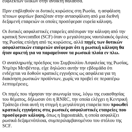
εύφλεκτων υλικών στην ανοικτή θάλασσα.
Πριν επιβληθούν οι δυτικές κυρώσεις στη Ρωσία, η ασφάλιση
τέτοιων φορτίων βασιζόταν στην αντασφάλιση από μια διεθνή
δεξαμενή εταιρειών οι οποίες προσέφεραν ευρεία κάλυψη.
Οι δυτικές ασφαλιστικές εταιρείες απέσυραν την κάλυψη από την
κρατική Sovcomflot (SCF) όταν ο μεγαλύτερος ναυτιλιακός όμιλος
της Ρωσίας επλήγη από τις κυρώσεις, αλλά
πηγές των δυτικών
ασφαλιστικών εταιρειών ανέφεραν ότι η ρωσική κάλυψη θα
ήταν αρκετή για να παραμείνουν τα ρωσικά πλοία εν πλω.
Ο αναπληρωτής πρόεδρος του Συμβουλίου Ασφαλείας της Ρωσίας,
Ντμίτρι Μενβέντεφ, είχε δηλώσει αυτήν την εβδομάδα ότι
ενδέχεται να δοθούν κρατικές εγγυήσεις ως ασφάλεια για τη
διακίνηση ρωσικών προϊόντων, χωρίς να προβεί σε περαιτέρω
λεπτομέρειες.
Οι πηγές που τήρησαν την ανωνυμία τους, λόγω της ευαισθησίας
του θέματος, δήλωσαν ότι η RNRC, την οποία ελέγχει η Κεντρική
Τράπεζα είναι αυτή τη στιγμή η μεγαλύτερη εταιρεία που
προωθεί
κρατικές εγγυήσεις στις ρωσικές ασφαλιστικές εταιρείες που
προσέφεραν κάλυψη,
όπως η Ingosstrakh, η οποία ασφαλίζει
ρωσικά δεξαμενόπλοια, συμπεριλαμβανομένου του στόλου της
SCF.