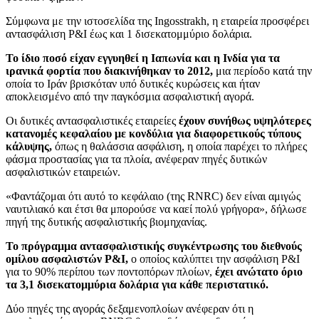
Σύμφωνα με την ιστοσελίδα της Ingosstrakh, η εταιρεία προσφέρει
αντασφάλιση P&I έως και 1 δισεκατομμύριο δολάρια.
Το ίδιο ποσό είχαν εγγυηθεί η Ιαπωνία και η Ινδία για τα
ιρανικά φορτία που διακινήθηκαν το 2012,
μια περίοδο κατά την
οποία το Ιράν βρισκόταν υπό δυτικές κυρώσεις και ήταν
αποκλεισμένο από την παγκόσμια ασφαλιστική αγορά.
Οι δυτικές αντασφαλιστικές εταιρείες
έχουν συνήθως υψηλότερες
κατανομές κεφαλαίου με κονδύλια για διαφορετικούς τύπους
κάλυψης,
όπως η θαλάσσια ασφάλιση, η οποία παρέχει το πλήρες
φάσμα προστασίας για τα πλοία, ανέφεραν πηγές δυτικών
ασφαλιστικών εταιρειών.
«Φαντάζομαι ότι αυτό το κεφάλαιο (της RNRC) δεν είναι αμιγώς
ναυτιλιακό και έτσι θα μπορούσε να καεί πολύ γρήγορα», δήλωσε
πηγή της δυτικής ασφαλιστικής βιομηχανίας.
Το πρόγραμμα αντασφαλιστικής συγκέντρωσης του διεθνούς
ομίλου ασφαλιστών P&I,
ο οποίος καλύπτει την ασφάλιση P&I
για το 90% περίπου των ποντοπόρων πλοίων,
έχει ανώτατο όριο
τα 3,1 δισεκατομμύρια δολάρια για κάθε περιστατικό.
Δύο πηγές της αγοράς δεξαμενοπλοίων ανέφεραν ότι η