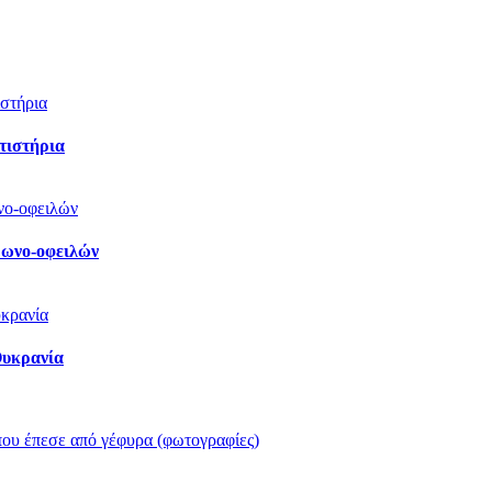
τιστήρια
ορωνο-οφειλών
Ουκρανία
που έπεσε από γέφυρα (φωτογραφίες)