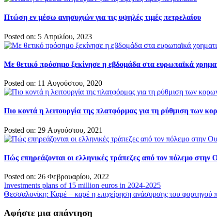
Πτώση εν μέσω ανησυχιών για τις υψηλές τιμές πετρελαίου
Posted on: 5 Απριλίου, 2023
Με θετικό πρόσημο ξεκίνησε η εβδομάδα στα ευρωπαϊκά χρημα
Posted on: 11 Αυγούστου, 2020
Πιο κοντά η λειτουργία της πλατφόρμας για τη ρύθμιση των κ
Posted on: 29 Αυγούστου, 2021
Πώς επηρεάζονται οι ελληνικές τράπεζες από τον πόλεμο στην 
Posted on: 26 Φεβρουαρίου, 2022
Πλοήγηση
Ιnvestments plans of 15 million euros in 2024-2025
Θεσσαλονίκη: Καρέ – καρέ η επιχείρηση ανάσυρσης του φορτηγού 
άρθρων
Αφήστε μια απάντηση