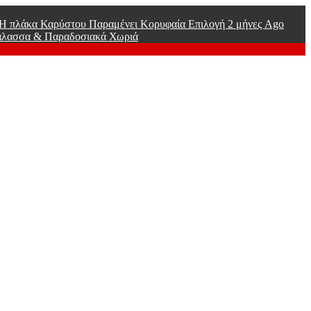
ί Η πλάκα Καρύστου Παραμένει Κορυφαία Επιλογή
2 μήνες Ago
άλασσα & Παραδοσιακά Χωριά