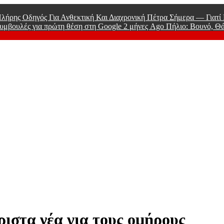
λήρης Οδηγός Για Ανθεκτική Και Διαχρονική Πέτρα Σήμερα — Γιατ
υμβουλές για πρώτη θέση στη Google
2 μήνες Ago
Πήλιο: Βουνό, Θ
 Men
ριστα νέα για τους ομήρους