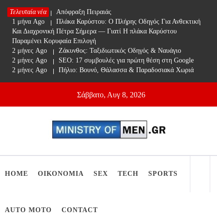
Skip
Τελευταία νέα
1 μήνα Ago
Απόφραξη Πειραιάς
to
1 μήνα Ago
Πλάκα Καρύστου: Ο Πλήρης Οδηγός Για Ανθεκτική
content
Και Διαχρονική Πέτρα Σήμερα — Γιατί Η πλάκα Καρύστου
Παραμένει Κορυφαία Επιλογή
2 μήνες Ago
Ζάκυνθος: Ταξιδιωτικός Οδηγός & Ναυάγιο
2 μήνες Ago
SEO: 17 συμβουλές για πρώτη θέση στη Google
2 μήνες Ago
Πήλιο: Βουνό, Θάλασσα & Παραδοσιακά Χωριά
Σάββατο, Αυγ 8, 2026
Ministry Of Men
Online Lifestyle περιοδικό για Aνδρες
HOME
ΟΙΚΟΝΟΜΙΑ
SEX
TECH
SPORTS
AUTO MOTO
CONTACT