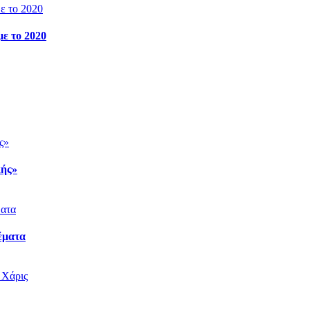
ε το 2020
κής»
έματα
 Χάρις