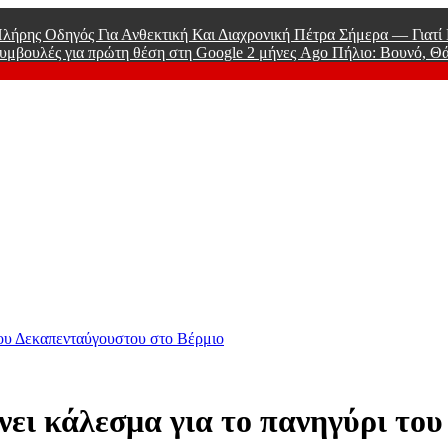
λήρης Οδηγός Για Ανθεκτική Και Διαχρονική Πέτρα Σήμερα — Γιατ
υμβουλές για πρώτη θέση στη Google
2 μήνες Ago
Πήλιο: Βουνό, Θ
 Men
του Δεκαπενταύγουστου στο Βέρμιο
ει κάλεσμα για το πανηγύρι του