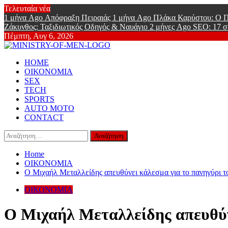
Skip
Τελευταία νέα
to
1 μήνα Ago
Απόφραξη Πειραιάς
1 μήνα Ago
Πλάκα Καρύστου: Ο Π
content
Ζάκυνθος: Ταξιδιωτικός Οδηγός & Ναυάγιο
2 μήνες Ago
SEO: 17 σ
Πέμπτη, Αυγ 6, 2026
Ministry Of
Primary
Online Lifestyle περιοδικό για Aνδρες
HOME
Menu
ΟΙΚΟΝΟΜΙΑ
SEX
TECH
SPORTS
AUTO MOTO
CONTACT
Αναζήτηση
για:
Home
ΟΙΚΟΝΟΜΙΑ
Ο Μιχαήλ Μεταλλείδης απευθύνει κάλεσμα για το πανηγύρι 
ΟΙΚΟΝΟΜΙΑ
Ο Μιχαήλ Μεταλλείδης απευθύν